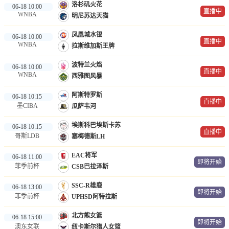
洛杉矶火花
06-18 10:00
NBA
直播中
WNBA
明尼苏达天猫
CBA
凤凰城水银
06-18 10:00
直播中
WNBA
拉斯维加斯王牌
录像
波特兰火焰
06-18 10:00
足球录像
直播中
WNBA
西雅图风暴
篮球录像
阿斯特罗斯
06-18 10:15
直播中
墨CIBA
瓜萨韦河
新闻
埃斯科巴埃斯卡苏
06-18 10:15
足球新闻
直播中
哥斯LDB
塞梅德斯LH
篮球新闻
EAC将军
06-18 11:00
即将开始
菲季前杯
CSB巴拉泽斯
体育词条
SSC-R雄鹿
06-18 13:00
即将开始
菲季前杯
UPHSD阿特拉斯
北方熊女篮
06-18 15:00
即将开始
澳东女联
纽卡斯尔猎人女篮