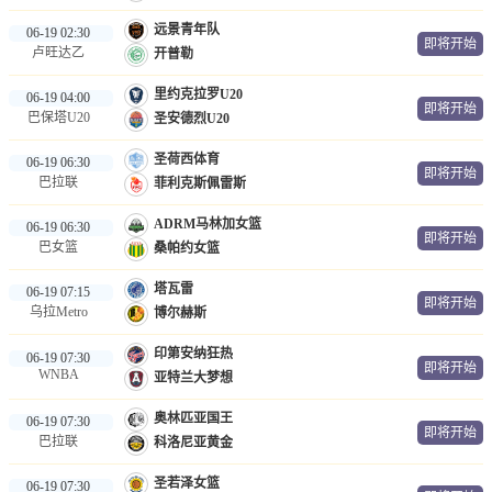
远景青年队
06-19 02:30
即将开始
卢旺达乙
开普勒
里约克拉罗U20
06-19 04:00
即将开始
巴保塔U20
圣安德烈U20
圣荷西体育
06-19 06:30
即将开始
巴拉联
菲利克斯佩雷斯
ADRM马林加女篮
06-19 06:30
即将开始
巴女篮
桑帕约女篮
塔瓦雷
06-19 07:15
即将开始
乌拉Metro
博尔赫斯
印第安纳狂热
06-19 07:30
即将开始
WNBA
亚特兰大梦想
奥林匹亚国王
06-19 07:30
即将开始
巴拉联
科洛尼亚黄金
圣若泽女篮
06-19 07:30