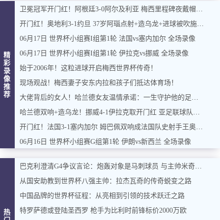
卫冕冠军开门红！阿根廷3-0阿尔及利亚 梅西里程碑夜戴帽+世界波
开门红！奥地利3-1约旦 37岁阿瑙点射+造乌龙+进球被吹施密德建功
06月17日 世界杯小组赛I组第1轮 法国vs塞内加尔 全场录像
06月17日 世界杯小组赛I组第1轮 伊拉克vs挪威 全场录像
精
彩
始于2006年！这粒进球开启梅西世界杯传奇！
录
像
现场观战！梅西妻子安东内拉和孩子们抵达体育场！
推
荐
大佬背后的女人！哈兰德女友温情承诺：一生守护他的足球梦
哈兰德双响+造乌龙！挪威4-1伊拉克取开门红 亚足联球队本届首败
开门红！法国3-1塞内加尔 姆巴佩双响成法国队史射手王奥利塞助攻
06月16日 世界杯小组赛G组第1轮 伊朗vs新西兰 全场录像
巴克利澄清G4争议言论：炮轰对象是马刺球员 与主帅米奇无关
从国安助教到世界杯八强主帅：拉杰瓦奇的传奇蜕变之路
中国品牌的世界杯征程：从亮相到引领的技术跃迁之路
特罗萨德或登陆圣西罗 枪手为比利时前锋标价2000万欧
热