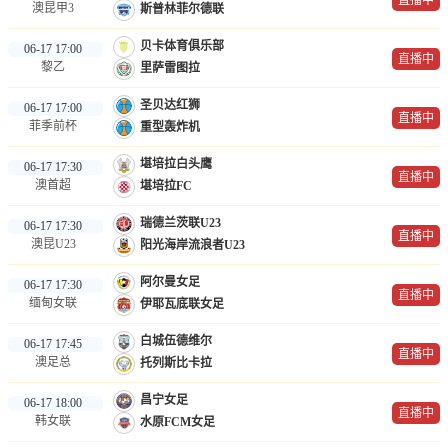
直播中
澳昆甲3
斯普林菲尔德联
贝卡体育俱乐部
06-17 17:00
直播中
黎乙
里萨雷图拉
圣贝达红狮
06-17 17:00
直播中
菲季前杯
重型轰炸机
堪培拉白头鹰
06-17 17:30
直播中
澳首超
堪培拉FC
瑞德兰茨联U23
06-17 17:30
直播中
澳昆U23
阳光海岸流浪者U23
阿尔曼女足
06-17 17:30
直播中
缅甸女联
伊耶瓦底联女足
白城伍德维尔
06-17 17:45
直播中
澳足总
托列斯比卡拉
昌宁女足
06-17 18:00
直播中
韩女联
水原FCM女足