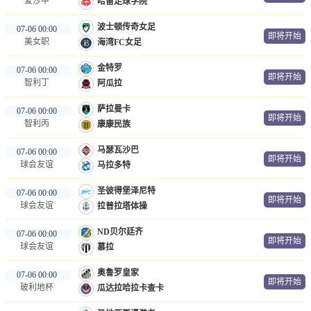
爱沙甲
哈留足球学院
波士顿传奇女足
07-06 00:00
即将开始
美女职
海湾FC女足
金特罗
07-06 00:00
即将开始
智利丁
阿瓜拉
萨拉曼卡
07-06 00:00
即将开始
智利丙
康康民族
马瑟瓦沙巴
07-06 00:00
即将开始
球会友谊
马拉多特
圣彼得堡泽尼特
07-06 00:00
即将开始
球会友谊
拉普拉塔体操
ND贝尔廷齐
07-06 00:00
即将开始
球会友谊
慕拉
奥鲁罗皇家
07-06 00:00
即将开始
玻利地杯
瓜达拉哈拉卡查卡