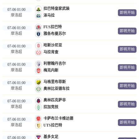
拉巴特皇家武装
07-06 01:00
即将开始
摩洛超
泽马拉
FUS拉巴特
07-06 01:00
即将开始
摩洛超
雅各布曼苏尔
哈斯沙尼亚
07-06 01:00
即将开始
摩洛超
马拉肯查
利替翰丹吉尔
07-06 01:00
即将开始
摩洛超
梅克内斯
马格里布菲斯
07-06 01:00
即将开始
摩洛超
奥林比亚德车拉
奥林匹克萨非
07-06 01:00
即将开始
摩洛超
拉加竞技
卡萨布兰卡维达德
07-06 01:00
即将开始
摩洛超
UTS拉巴特
基多女足
07-06 01:00