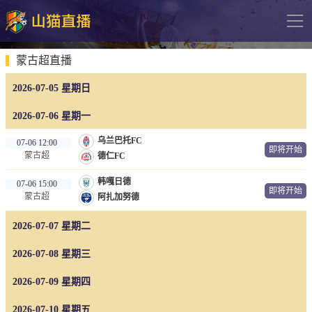
导
航
网站首页
蒙古超直播
2026-07-05 星期日
足球直播
英超
2026-07-06 星期一
德甲
乌兰巴托FC
07-06 12:00
即将开始
蒙古超
德仁FC
法甲
韩嘎日德
07-06 15:00
西甲
即将开始
蒙古超
阿扎加努德
意甲
2026-07-07 星期二
欧冠杯
2026-07-08 星期三
中超
2026-07-09 星期四
篮球直播
2026-07-10 星期五