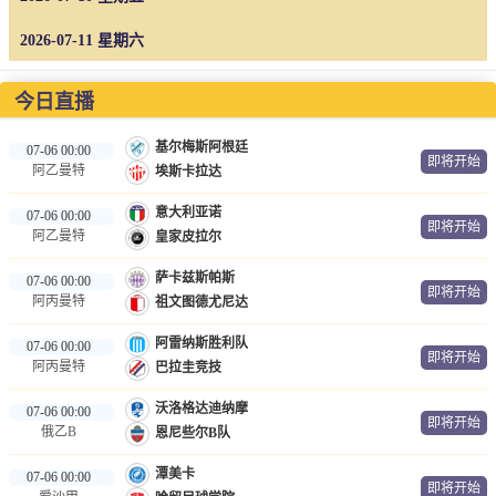
NBA
2026-07-11 星期六
CBA
今日直播
录像
基尔梅斯阿根廷
07-06 00:00
足球录像
即将开始
阿乙曼特
埃斯卡拉达
篮球录像
意大利亚诺
07-06 00:00
即将开始
阿乙曼特
皇家皮拉尔
新闻
萨卡兹斯帕斯
07-06 00:00
足球新闻
即将开始
阿丙曼特
祖文图德尤尼达
篮球新闻
阿雷纳斯胜利队
07-06 00:00
即将开始
阿丙曼特
巴拉圭竞技
体育词条
沃洛格达迪纳摩
07-06 00:00
即将开始
俄乙B
恩尼些尔B队
潭美卡
07-06 00:00
即将开始