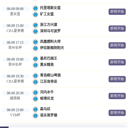
托里塔斯女篮
08-09 09:00
即将开始
墨女篮
矿工女篮
浙江方兴渡
08-09 15:00
即将开始
CBA夏季赛
深圳马可波罗
凤凰燃料大师
08-09 17:15
即将开始
菲州长杯
伊拉斯图阴阳天
基尼巴国王
08-09 19:00
即将开始
菲州长杯
黑水精英
青岛崂山啤酒
08-09 19:30
即将开始
CBA夏季赛
江苏肯帝亚
河内水牛
08-09 20:30
即将开始
越南联
岘港巨龙
森马拉
08-09 23:00
即将开始
VTB杯
诺夫哥罗德