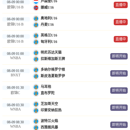
卢森堡U16
08-09 00:00
直播中
欧锦U16 B
挪威U16
奥地利U16
08-09 00:00
直播中
欧锦U16 B
丹麦U16
英格兰U16
08-09 00:00
直播中
欧锦U16 B
匈牙利U16
明尼苏达天猫
08-09 01:00
即将开始
WNBA
拉斯维加斯王牌
多纳尔格罗宁根
08-09 01:00
即将开始
BNXT
斯皮洛夏勒罗伊
马耳他
08-09 01:30
即将开始
欧锦C
直布罗陀
芝加哥天空
08-09 03:30
即将开始
WNBA
印第安纳狂热
波特兰火焰
08-09 08:30
即将开始
WNBA
西雅图风暴