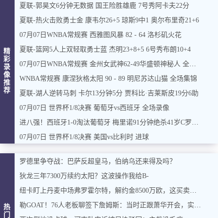
夏联-郭昊文6分钟无数据 国王险胜雄鹿 7号秀阿卡夫22分
夏联-热火击败勇士金 康韦尔26+5 琼斯9中1 奥尔布里奇21+6
07月07日WNBA常规赛 西雅图风暴 82 - 64 洛杉矶火花
夏联-篮网5人上双轻取勇士蓝 杰明23+8+5 6号秀布朗10+4
精
彩
07月07日WNBA常规赛 金州女武神62-49华盛顿神秘人 全场集锦
录
像
WNBA常规赛 康涅狄格太阳 90 - 89 明尼苏达山猫 全场集锦
推
荐
夏联-湖人逆转马刺 卡尔13分钟5分 贾科比·吉莱斯皮19分6助
07月07日 世界杯1/8决赛 葡萄牙vs西班牙 全场录像
进八强！西班牙1-0淘汰葡萄牙 梅里诺91分钟绝杀41岁C罗最后一舞
07月07日 世界杯1/8决赛 美国vs比利时 进球
罗德里争夺战：巴萨反超皇马，伯纳乌还来得及吗？
狄龙三年7300万续约太阳？这波操作我给B-
纽卡盯上丹麦中场弗罗霍尔特，解约金8500万欧，这买卖能成吗？
勒GOAT！76人老板聊签下詹姆斯：当时正跟萧华开会，实在憋不住，直接打断走人
热
门