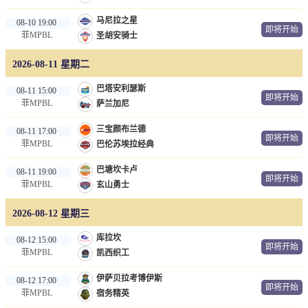
NBA
马尼拉之星
08-10 19:00
即将开始
菲MPBL
圣胡安骑士
CBA
2026-08-11 星期二
录像
巴塔安利瑟斯
08-11 15:00
足球录像
即将开始
菲MPBL
萨兰加尼
篮球录像
三宝颜布兰德
08-11 17:00
即将开始
菲MPBL
巴伦苏埃拉经典
新闻
巴塘坎卡卢
08-11 19:00
足球新闻
即将开始
菲MPBL
玄山勇士
篮球新闻
2026-08-12 星期三
体育词条
库拉坎
08-12 15:00
即将开始
菲MPBL
凯西织工
伊萨贝拉考博伊斯
08-12 17:00
即将开始
菲MPBL
宿务精英