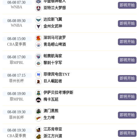
华盛顿神秘人
08-08 07:30
即将开始
WNBA
亚特兰大梦想
达拉斯飞翼
08-08 09:30
即将开始
WNBA
金州女武神
深圳马可波罗
08-08 15:00
即将开始
CBA夏季赛
青岛崂山啤酒
帕赛航海家
08-08 17:00
即将开始
菲MPBL
黎刹十字军
菲律宾电信TNT
08-08 17:15
即将开始
菲州长杯
巨人崛起者
伊萨贝拉考博伊斯
08-08 19:00
即将开始
菲MPBL
梅卡瓦延
澳门黑熊
08-08 19:30
即将开始
菲州长杯
生力啤
江苏肯帝亚
08-08 19:30
即将开始
CBA夏季赛
浙江方兴渡