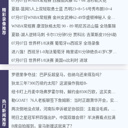
07月07日WNBA常规赛 西雅图风暴 82 - 64 洛杉矶火花
夏联-篮网5人上双轻取勇士蓝 杰明23+8+5 6号秀布朗10+4
精
彩
07月07日WNBA常规赛 金州女武神62-49华盛顿神秘人 全场集锦
录
像
WNBA常规赛 康涅狄格太阳 90 - 89 明尼苏达山猫 全场集锦
推
荐
夏联-湖人逆转马刺 卡尔13分钟5分 贾科比·吉莱斯皮19分6助
07月07日 世界杯1/8决赛 葡萄牙vs西班牙 全场录像
进八强！西班牙1-0淘汰葡萄牙 梅里诺91分钟绝杀41岁C罗最后一舞
07月07日 世界杯1/8决赛 美国vs比利时 进球
罗德里争夺战：巴萨反超皇马，伯纳乌还来得及吗？
狄龙三年7300万续约太阳？这波操作我给B-
纽卡盯上丹麦中场弗罗霍尔特，解约金8500万欧，这买卖能成吗？
勒GOAT！76人老板聊签下詹姆斯：当时正跟萧华开会，实在憋不住，直接打断走人
热
门
两次倒地没点球，河南队申诉被足协驳回：主裁没毛病，英博没占便宜
新
闻
明日之星冠军杯四强出炉，中国双雄会师？半决赛看点拉满
推
荐
B席自拍报到，皇马新援这就来了？