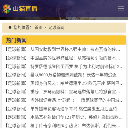
导
航
网站首页
您的位置：
首页
>
足球新闻
足球直播
热门新闻
英超
【
足球新闻
】
从国安助教到世界杯八强主帅：拉杰瓦奇的传奇蜕变之路
【
足球新闻
】
中国品牌的世界杯征程：从亮相到引领的技术跃迁之路
德甲
【
足球新闻
】
特罗萨德或登陆圣西罗 枪手为比利时前锋标价2000万欧
法甲
【
足球新闻
】
曼联8000万猎物遭热刺截胡！长达一年的追逐终成泡影
西甲
【
足球新闻
】
英超身价风云：哈兰德稳坐2亿欧元王座 萨利巴跻身亿元俱乐部
意甲
【
足球新闻
】
重磅！罗马诺爆料：皇马选举落幕后将掀官宣潮 穆帅携双星加盟在即
欧冠杯
【
足球新闻
】
当外媒记者遇上"苏超"：一场足球赛里的中国城市脉动
【
足球新闻
】
单外援申花客场逼平青岛 熬过魔鬼五月后亟待休整
中超
【
足球新闻
】
水晶宫补射破门创121年历史，英超九强出击欧战剑指三冠王
篮球直播
【
足球新闻
】
枪手传奇亨利晒照引热议：布达佩斯，我们来了！