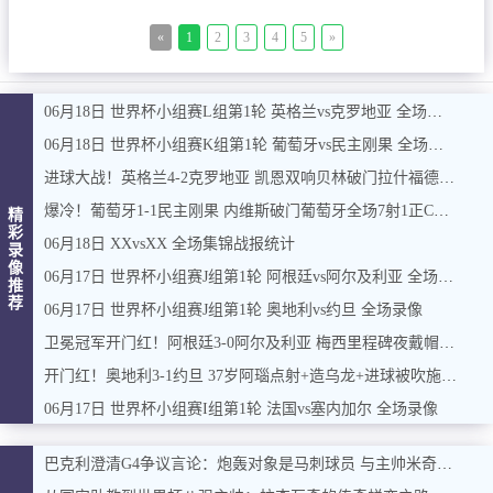
«
1
2
3
4
5
»
06月18日 世界杯小组赛L组第1轮 英格兰vs克罗地亚 全场录像
06月18日 世界杯小组赛K组第1轮 葡萄牙vs民主刚果 全场录像
进球大战！英格兰4-2克罗地亚 凯恩双响贝林破门拉什福德替补建功
爆冷！葡萄牙1-1民主刚果 内维斯破门葡萄牙全场7射1正C罗3射0正
精
彩
06月18日 XXvsXX 全场集锦战报统计
录
像
06月17日 世界杯小组赛J组第1轮 阿根廷vs阿尔及利亚 全场录像
推
荐
06月17日 世界杯小组赛J组第1轮 奥地利vs约旦 全场录像
卫冕冠军开门红！阿根廷3-0阿尔及利亚 梅西里程碑夜戴帽+世界波
开门红！奥地利3-1约旦 37岁阿瑙点射+造乌龙+进球被吹施密德建功
06月17日 世界杯小组赛I组第1轮 法国vs塞内加尔 全场录像
巴克利澄清G4争议言论：炮轰对象是马刺球员 与主帅米奇无关