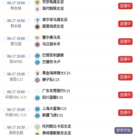
世宗龟尾女足
06-17 18:00
直播中
韩女联
现代制铁女足
首尔亚马逊女足
06-17 18:00
直播中
韩女联
报恩尚武女足
霍尔奥马克
06-17 18:00
直播中
蒙古超
乌兰固木市
巴塔安利瑟斯
06-17 18:00
直播中
菲MPBL
巴塘坎卡卢
黄金海岸骑士U23
06-17 18:00
直播中
澳昆U23
狮子队U23
广东东莞银行U21
06-17 18:00
直播中
中国NBL U21
四川蓝鲸U21
上海大鲨鱼U21
06-17 18:00
直播中
中国NBL U21
新疆飞虎U21
托列斯比卡拉女足
06-17 18:30
即将开始
澳南女超
弗林德斯联合女足