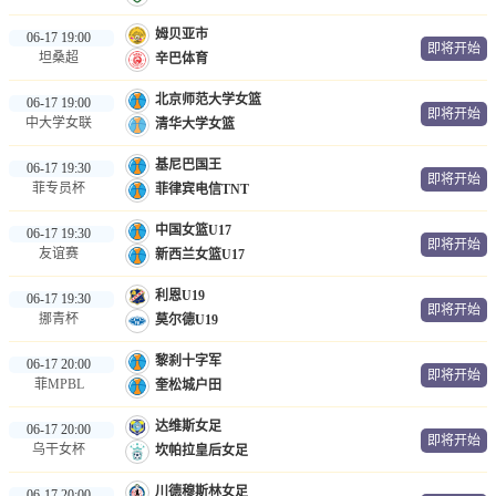
姆贝亚市
06-17 19:00
即将开始
坦桑超
辛巴体育
北京师范大学女篮
06-17 19:00
即将开始
中大学女联
清华大学女篮
基尼巴国王
06-17 19:30
即将开始
菲专员杯
菲律宾电信TNT
中国女篮U17
06-17 19:30
即将开始
友谊赛
新西兰女篮U17
利恩U19
06-17 19:30
即将开始
挪青杯
莫尔德U19
黎刹十字军
06-17 20:00
即将开始
菲MPBL
奎松城户田
达维斯女足
06-17 20:00
即将开始
乌干女杯
坎帕拉皇后女足
川德穆斯林女足
06-17 20:00