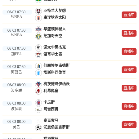
亚特兰大梦想
06-03 07:30
直播中
WNBA
康涅狄克太阳
华盛顿神秘人
06-03 07:30
直播中
WNBA
芝加哥天空
渥太华黑杰克
06-03 07:30
直播中
加EBL
温哥华土匪
何塞埃尔南德斯
06-03 07:30
直播中
阿篮乙
埃斯科巴体育
梅茨德瓜伊纳沃
06-03 08:00
直播中
波多联
利昂庞塞
卡瓜斯
06-03 08:00
直播中
波多联
阿雷西博
泰克索马
06-03 08:00
直播中
美乙
沃思堡瓦克罗斯