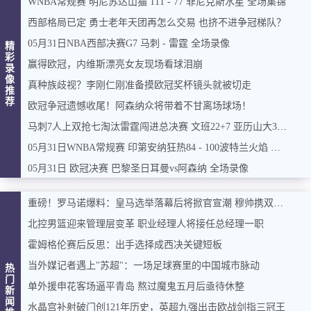
WNBA常规赛 明尼苏达山猫 111 - 77 菲尼克斯水星 全场集锦
西部格局已定 勇士老年天团再怎么交易 也挤不进争冠梯队？
05月31日NBA西部决赛G7 马刺 - 雷霆 全场录像
精
彩
赢得欧冠，内维斯漂亮女友现场看球泪崩
录
像
真种族歧视？李刚仁刚准备摸欧冠奖杯镜头就被切走
推
荐
欧冠争冠遗憾收尾！阿森纳众将带着不甘离场球场！
马刺7人上双抢七淘汰雷霆闯进总决赛 文班22+7 亚历山大35+9
05月31日WNBA常规赛 印第安纳狂热84 - 100波特兰火焰 全场集锦
05月31日 欧冠决赛 巴黎圣日耳曼vs阿森纳 全场录像
重磅！罗马诺爆料：皇马选举落幕后将掀官宣潮 穆帅携双星加盟在即
北控男篮迎来管理层变革 职业经理人将接任总经理一职
霍姆格伦赛后反思：出手选择成西决关键短板
当外媒记者遇上"苏超"：一场足球赛里的中国城市脉动
热
门
单外援申花客场逼平青岛 熬过魔鬼五月后亟待休整
新
闻
水晶宫补射破门创121年历史，英超九强出击欧战剑指三冠王