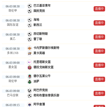
巴兰基亚青年
06-03 08:30
直播中
哥伦甲
国民竞技
海地
06-03 08:30
直播中
国际友谊
新西兰
西切斯特联
06-03 08:30
直播中
美乙
雷丁联
卡内罗斯德尔埃斯特
06-03 08:30
直播中
多米LNB
莫卡英雄
托里塔斯女篮
06-03 09:00
直播中
墨女篮
德拉戈纳斯女篮
德尔瓦莱公牛
06-03 09:00
直播中
哥伦甲
派萨
阿巴乔竞技
06-03 09:00
直播中
巴马全联
奇利布雷体育俱乐部
阿华查潘
06-03 09:15