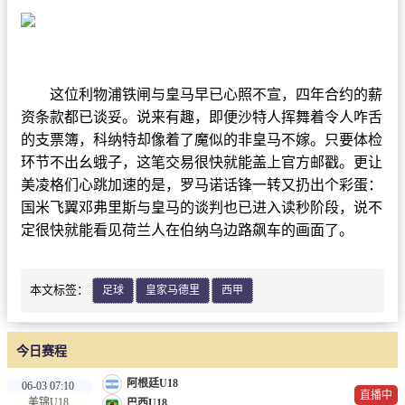
NBA
CBA
录像
这位利物浦铁闸与皇马早已心照不宣，四年合约的薪
资条款都已谈妥。说来有趣，即便沙特人挥舞着令人咋舌
足球录像
的支票簿，科纳特却像着了魔似的非皇马不嫁。只要体检
篮球录像
环节不出幺蛾子，这笔交易很快就能盖上官方邮戳。更让
美凌格们心跳加速的是，罗马诺话锋一转又扔出个彩蛋：
新闻
国米飞翼邓弗里斯与皇马的谈判也已进入读秒阶段，说不
定很快就能看见荷兰人在伯纳乌边路飙车的画面了。
足球新闻
篮球新闻
本文标签：
足球
皇家马德里
西甲
体育词条
今日赛程
阿根廷U18
06-03 07:10
直播中
美锦U18
巴西U18