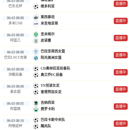
福塔雷萨
06-03 08:00
直播中
巴东北杯
维多利亚
莱西泰坦
06-03 08:00
直播中
多米LNB
米圣地亚哥
圣米格尔
06-03 08:00
直播中
阿篮乙
皮诺曹
巴拉圣荷西女篮
06-03 08:00
直播中
巴拉LNCF女联
阳光美洲女篮
CD奥林匹亚后备队
06-03 08:00
直播中
洪都后备
奥兰乔FC后备
TN坦波女足
06-03 08:00
直播中
美女超
查塔努加女足
吉纳西亚
06-03 08:05
直播中
阿篮联
费罗卡利
巴拉卡斯中央队
06-03 08:10
直播中
阿根廷杯
飓风队