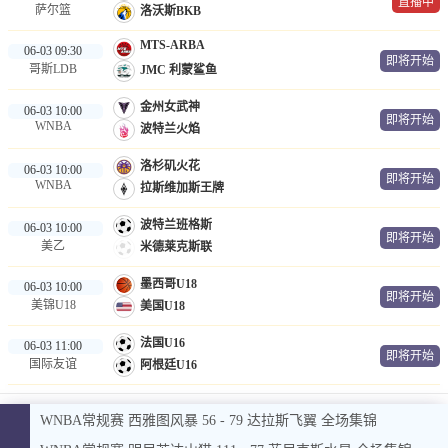
直播中
萨尔篮
洛沃斯BKB
MTS-ARBA
06-03 09:30
即将开始
哥斯LDB
JMC 利蒙鲨鱼
金州女武神
06-03 10:00
即将开始
WNBA
波特兰火焰
洛杉矶火花
06-03 10:00
即将开始
WNBA
拉斯维加斯王牌
波特兰班格斯
06-03 10:00
即将开始
美乙
米德莱克斯联
墨西哥U18
06-03 10:00
即将开始
美锦U18
美国U18
法国U16
06-03 11:00
即将开始
国际友谊
阿根廷U16
WNBA常规赛 西雅图风暴 56 - 79 达拉斯飞翼 全场集锦