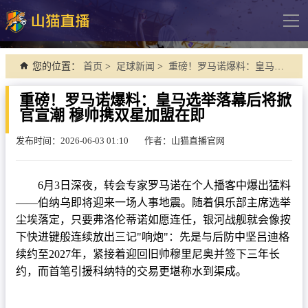
导
航
网站首页
您的位置：
首页
>
足球新闻
>
重磅！罗马诺爆料：皇马选举落幕后将掀官宣潮 穆帅携双星加盟在即
足球直播
重磅！罗马诺爆料：皇马选举落幕后将掀
官宣潮 穆帅携双星加盟在即
英超
德甲
发布时间：2026-06-03 01:10
作者：山猫直播官网
法甲
6月3日深夜，转会专家罗马诺在个人播客中爆出猛料
西甲
——伯纳乌即将迎来一场人事地震。随着俱乐部主席选举
意甲
尘埃落定，只要弗洛伦蒂诺如愿连任，银河战舰就会像按
下快进键般连续放出三记"响炮"：先是与后防中坚吕迪格
欧冠杯
续约至2027年，紧接着迎回旧帅穆里尼奥并签下三年长
中超
约，而首笔引援科纳特的交易更堪称水到渠成。
篮球直播