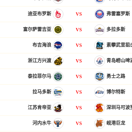
迪亚布罗斯
弗雷塞罗斯
VS
富尔萨雷吉亚
多拉多斯
VS
布吉海浪
素攀武里狙
VS
浙江方兴渡
青岛崂山啤
VS
泰拉菲尔马
勇士之路
VS
拉马多斯
博尔特斯
VS
江苏肯帝亚
深圳马可波
VS
河内水牛
岘港巨龙
VS