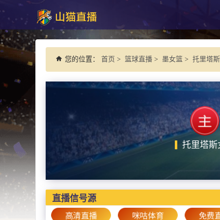
您的位置：
首页
>
篮球直播
>
墨女篮
>
托里塔斯
托里塔斯
直播信号源
高清直播
咪咕体育
免费