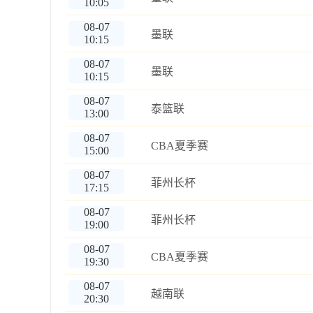
10:05
08-07
墨联
10:15
08-07
墨联
10:15
08-07
泰篮联
13:00
08-07
CBA夏季赛
15:00
08-07
菲州长杯
17:15
08-07
菲州长杯
19:00
08-07
CBA夏季赛
19:30
08-07
越南联
20:30