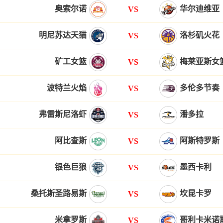
奥索尔诺
华尔迪维亚
VS
明尼苏达天猫
洛杉矶火花
VS
矿工女篮
梅莱亚斯女
VS
波特兰火焰
多伦多节奏
VS
弗雷斯尼洛虾
潘多拉
VS
阿比查斯
阿斯特罗斯
VS
银色巨狼
墨西卡利
VS
桑托斯圣路易斯
坎昆卡罗
VS
米拿罗斯
哥利卡米诺
VS