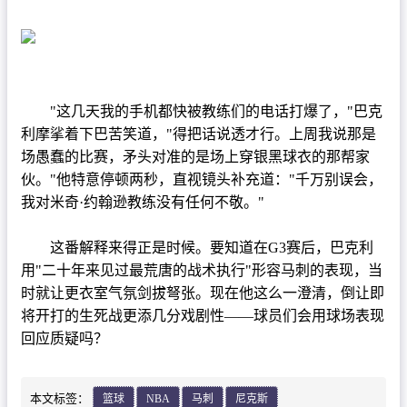
中超
篮球直播
NBA
CBA
"这几天我的手机都快被教练们的电话打爆了，"巴克
利摩挲着下巴苦笑道，"得把话说透才行。上周我说那是
录像
场愚蠢的比赛，矛头对准的是场上穿银黑球衣的那帮家
伙。"他特意停顿两秒，直视镜头补充道："千万别误会，
足球录像
我对米奇·约翰逊教练没有任何不敬。"
篮球录像
这番解释来得正是时候。要知道在G3赛后，巴克利
新闻
用"二十年来见过最荒唐的战术执行"形容马刺的表现，当
时就让更衣室气氛剑拔弩张。现在他这么一澄清，倒让即
足球新闻
将开打的生死战更添几分戏剧性——球员们会用球场表现
篮球新闻
回应质疑吗？
体育词条
本文标签：
篮球
NBA
马刺
尼克斯