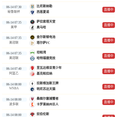
比尼斯纳勒
06-14 07:30
直播中
秘鲁联杯
西恩夏诺
萨拉索塔天堂
06-14 07:35
直播中
美甲
奥马哈
查尔斯顿电池
06-14 07:35
直播中
美冠联
塔尔萨FC
坦帕湾
06-14 07:35
直播中
美冠联
哈特福德竞技
里瓦达维亚青少年
06-14 07:40
直播中
阿篮乙
基克帕拉纳
拉斯维加斯王牌
06-14 08:00
直播中
WNBA
明尼苏达天猫
桑图尔塞捕蟹者
06-14 08:00
直播中
波多联
卡罗莱纳州巨人
奴伯伦斯
06-14 08:00