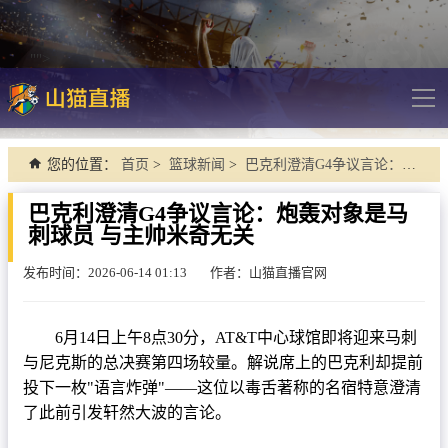
"">
导
航
网站首页
您的位置：
首页
>
篮球新闻
>
巴克利澄清G4争议言论：炮轰对象是马刺球员 与主帅米奇无关
足球直播
巴克利澄清G4争议言论：炮轰对象是马
刺球员 与主帅米奇无关
英超
德甲
发布时间：2026-06-14 01:13
作者：山猫直播官网
法甲
6月14日上午8点30分，AT&T中心球馆即将迎来马刺
西甲
与尼克斯的总决赛第四场较量。解说席上的巴克利却提前
意甲
投下一枚"语言炸弹"——这位以毒舌著称的名宿特意澄清
了此前引发轩然大波的言论。
欧冠杯