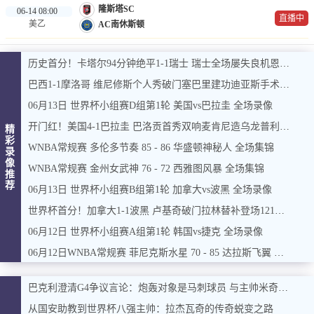
隆斯塔SC
06-14 08:00
直播中
美乙
AC南休斯顿
历史首分！卡塔尔94分钟绝平1-1瑞士 瑞士全场屡失良机恩博洛点射
巴西1-1摩洛哥 维尼修斯个人秀破门塞巴里建功迪亚斯手术刀助攻
06月13日 世界杯小组赛D组第1轮 美国vs巴拉圭 全场录像
开门红！美国4-1巴拉圭 巴洛贡首秀双响麦肯尼造乌龙普利西奇助攻
精
彩
WNBA常规赛 多伦多节奏 85 - 86 华盛顿神秘人 全场集锦
录
像
WNBA常规赛 金州女武神 76 - 72 西雅图风暴 全场集锦
推
荐
06月13日 世界杯小组赛B组第1轮 加拿大vs波黑 全场录像
世界杯首分！加拿大1-1波黑 卢基奇破门拉林替补登场121秒扳平
06月12日 世界杯小组赛A组第1轮 韩国vs捷克 全场录像
06月12日WNBA常规赛 菲尼克斯水星 70 - 85 达拉斯飞翼 全场集锦
巴克利澄清G4争议言论：炮轰对象是马刺球员 与主帅米奇无关
从国安助教到世界杯八强主帅：拉杰瓦奇的传奇蜕变之路