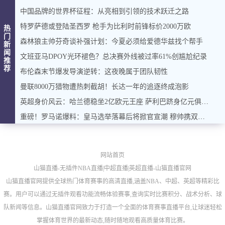
中国品牌的世界杯征程：从亮相到引领的技术跃迁之路
特罗萨德或登陆圣西罗 枪手为比利时前锋标价2000万欧
热
门
森林狼主帅芬奇谈补强计划：今夏必须给爱德华兹找个帮手
新
闻
文班亚马DPOY光环褪色？总决赛外线被过率61%创尴尬纪录
推
荐
布伦森末节爆发导演逆转：这夜晚属于团队韧性
曼联8000万猎物遭热刺截胡！长达一年的追逐终成泡影
英超身价风云：哈兰德稳坐2亿欧元王座 萨利巴跻身亿元俱乐部
重磅！罗马诺爆料：皇马选举落幕后将掀官宣潮 穆帅携双星加盟在即
网站首页
山猫直播-无插件NBA直播|中超直播|英超直播-山猫直播官网
山猫直播官网提供全球热门体育赛事的高清直播,涵盖NBA、中超、英超等精彩比
赛。用户可以通过无插件观看功能流畅体验赛事,查询实时比赛积分、战术分析、球
队新闻等信息。山猫直播官网致力于打造一个全面的体育赛事直播平台,让球迷轻松
掌握体育世界的最新动态,随时随地观看高质量体育比赛。