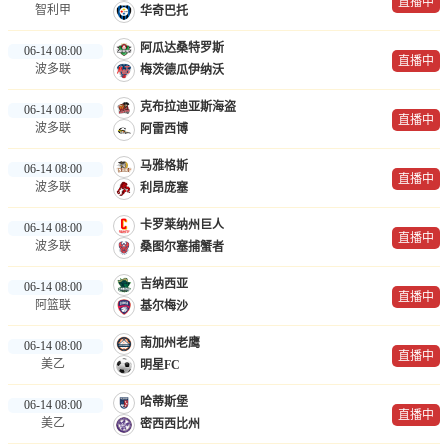
直播中
智利甲
华奇巴托
阿瓜达桑特罗斯
06-14 08:00
直播中
波多联
梅茨德瓜伊纳沃
克布拉迪亚斯海盗
06-14 08:00
直播中
波多联
阿雷西博
马雅格斯
06-14 08:00
直播中
波多联
利昂庞塞
卡罗莱纳州巨人
06-14 08:00
直播中
波多联
桑图尔塞捕蟹者
吉纳西亚
06-14 08:00
直播中
阿篮联
基尔梅沙
南加州老鹰
06-14 08:00
直播中
美乙
明星FC
哈蒂斯堡
06-14 08:00
直播中
美乙
密西西比州