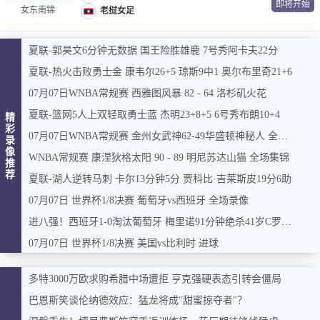
即将开始
女东南锦
老挝女足
夏联-郭昊文6分钟无数据 国王险胜雄鹿 7号秀阿卡夫22分
夏联-热火击败勇士金 康韦尔26+5 琼斯9中1 奥尔布里奇21+6
07月07日WNBA常规赛 西雅图风暴 82 - 64 洛杉矶火花
夏联-篮网5人上双轻取勇士蓝 杰明23+8+5 6号秀布朗10+4
精
彩
07月07日WNBA常规赛 金州女武神62-49华盛顿神秘人 全场集锦
录
像
WNBA常规赛 康涅狄格太阳 90 - 89 明尼苏达山猫 全场集锦
推
荐
夏联-湖人逆转马刺 卡尔13分钟5分 贾科比·吉莱斯皮19分6助
07月07日 世界杯1/8决赛 葡萄牙vs西班牙 全场录像
进八强！西班牙1-0淘汰葡萄牙 梅里诺91分钟绝杀41岁C罗最后一舞
07月07日 世界杯1/8决赛 美国vs比利时 进球
多特3000万欧求购希腊中场遭拒 亨克强硬表态引转会僵局
巴恩斯笑谈伦纳德效应：猛龙将成"甜蜜掠夺者"？