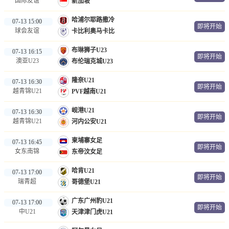
国际友谊
新加坡
哈浦尔耶路撒冷
07-13 15:00
即将开始
球会友谊
卡比利奥马卡比
布琳狮子U23
07-13 16:15
即将开始
澳亚U23
布伦瑞克城U23
隆奈U21
07-13 16:30
即将开始
越青锦U21
PVF越南U21
岘港U21
07-13 16:30
即将开始
越青锦U21
河内公安U21
柬埔寨女足
07-13 16:45
即将开始
女东南锦
东帝汶女足
哈肯U21
07-13 17:00
即将开始
瑞青超
哥德堡U21
广东广州豹U21
07-13 17:00
即将开始
中U21
天津津门虎U21