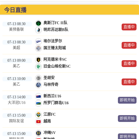
NBA
今日直播
CBA
奥斯汀FC II队
07-13 08:30
直播中
美预备联
明尼苏达联B队
录像
埃尔法罗尔
07-13 08:30
足球录像
直播中
美超
国王锤太阳城
篮球录像
阿克德米卡SC
07-13 09:00
直播中
美乙
旧金山格伦斯SC
新闻
圣胡安
07-13 10:00
足球新闻
直播中
美乙
马林传奇
篮球新闻
新西兰U16
07-13 14:00
即将开始
大洋冠U16
所罗门群岛U16
体育词条
江原FC
07-13 15:00
即将开始
国际友谊
越南
冲绳SV
07-13 15:00
即将开始