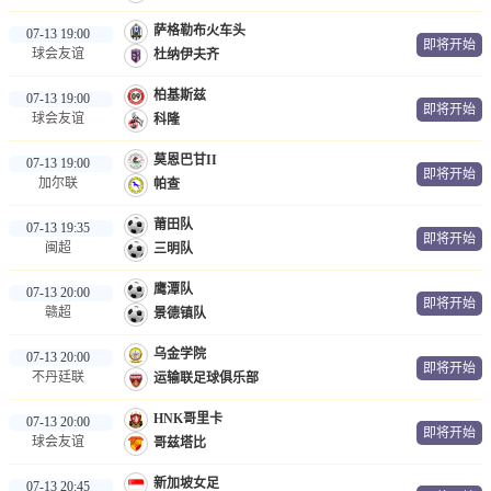
萨格勒布火车头
07-13 19:00
即将开始
球会友谊
杜纳伊夫齐
柏基斯兹
07-13 19:00
即将开始
球会友谊
科隆
莫恩巴甘II
07-13 19:00
即将开始
加尔联
帕查
莆田队
07-13 19:35
即将开始
闽超
三明队
鹰潭队
07-13 20:00
即将开始
赣超
景德镇队
乌金学院
07-13 20:00
即将开始
不丹廷联
运输联足球俱乐部
HNK哥里卡
07-13 20:00
即将开始
球会友谊
哥兹塔比
新加坡女足
07-13 20:45