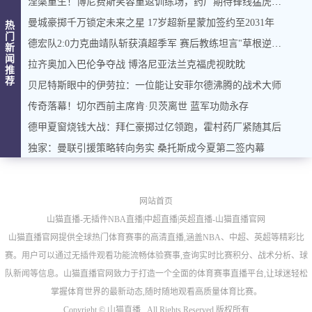
涅槃重生！博尼费斯笑容重返训练场，药厂期待锋线猛虎归来
曼城豪掷千万锁定未来之星 17岁超新星蒙加签约至2031年
热
门
德宏队2:0力克曲靖队斩获滇超季军 赛后教练坦言"草根逆袭"背后的足球梦想
新
闻
拉齐奥加入巴伦争夺战 博洛尼亚法兰克福虎视眈眈
推
荐
贝尼特斯眼中的伊劳拉：一位能让安菲尔德沸腾的战术大师
传奇落幕！切尔西前主席肯·贝茨离世 蓝军功勋永存
德甲夏窗烧钱大战：拜仁豪掷过亿领跑，霍村药厂紧随其后
独家：曼联引援策略转向务实 桑托斯成今夏第二签内幕
网站首页
山猫直播-无插件NBA直播|中超直播|英超直播-山猫直播官网
山猫直播官网提供全球热门体育赛事的高清直播,涵盖NBA、中超、英超等精彩比
赛。用户可以通过无插件观看功能流畅体验赛事,查询实时比赛积分、战术分析、球
队新闻等信息。山猫直播官网致力于打造一个全面的体育赛事直播平台,让球迷轻松
掌握体育世界的最新动态,随时随地观看高质量体育比赛。
Copyright ©
山猫直播 . All Rights Reserved 版权所有