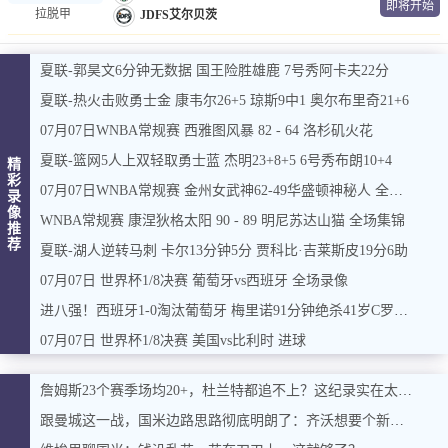
即将开始
拉脱甲
JDFS艾尔贝茨
夏联-郭昊文6分钟无数据 国王险胜雄鹿 7号秀阿卡夫22分
夏联-热火击败勇士金 康韦尔26+5 琼斯9中1 奥尔布里奇21+6
07月07日WNBA常规赛 西雅图风暴 82 - 64 洛杉矶火花
夏联-篮网5人上双轻取勇士蓝 杰明23+8+5 6号秀布朗10+4
精
彩
07月07日WNBA常规赛 金州女武神62-49华盛顿神秘人 全场集锦
录
像
WNBA常规赛 康涅狄格太阳 90 - 89 明尼苏达山猫 全场集锦
推
荐
夏联-湖人逆转马刺 卡尔13分钟5分 贾科比·吉莱斯皮19分6助
07月07日 世界杯1/8决赛 葡萄牙vs西班牙 全场录像
进八强！西班牙1-0淘汰葡萄牙 梅里诺91分钟绝杀41岁C罗最后一舞
07月07日 世界杯1/8决赛 美国vs比利时 进球
詹姆斯23个赛季场均20+，杜兰特都追不上？这纪录实在太硬了
跟曼城这一战，国米边路思路彻底明朗了：齐沃想要个新飞翼，比罗梅罗更急