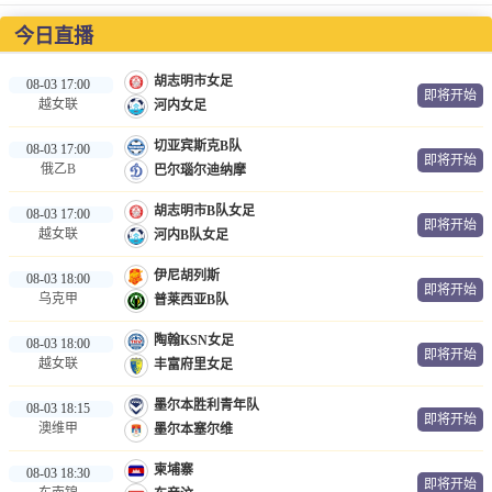
NBA
今日直播
CBA
胡志明市女足
08-03 17:00
即将开始
越女联
河内女足
录像
切亚宾斯克B队
08-03 17:00
足球录像
即将开始
俄乙B
巴尔瑙尔迪纳摩
篮球录像
胡志明市B队女足
08-03 17:00
即将开始
越女联
河内B队女足
新闻
伊尼胡列斯
08-03 18:00
足球新闻
即将开始
乌克甲
普莱西亚B队
篮球新闻
陶翰KSN女足
08-03 18:00
即将开始
越女联
丰富府里女足
体育词条
墨尔本胜利青年队
08-03 18:15
即将开始
澳维甲
墨尔本塞尔维
柬埔寨
08-03 18:30
即将开始