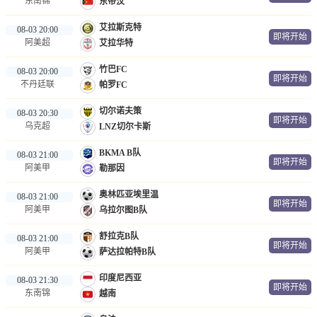
东南锦
东帝汶
艾拉斯克特
08-03 20:00
即将开始
阿美超
艾拉华特
竹巴FC
08-03 20:00
即将开始
不丹廷联
帕罗FC
切尔诺夫策
08-03 20:30
即将开始
乌克超
LNZ切尔卡斯
BKMA B队
08-03 21:00
即将开始
阿美甲
勒那因
奥林匹亚埃里温
08-03 21:00
即将开始
阿美甲
乌拉尔图B队
舒拉克B队
08-03 21:00
即将开始
阿美甲
萨达拉帕特B队
印度尼西亚
08-03 21:30
即将开始
东南锦
越南