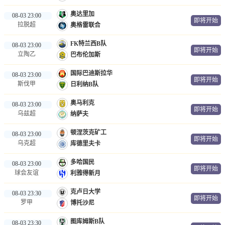
奥达里加
08-03 23:00
即将开始
拉脱超
奥格雷联合
FK特兰西B队
08-03 23:00
即将开始
立陶乙
巴布伦加斯
国际巴迪斯拉华
08-03 23:00
即将开始
斯伐甲
日利纳B队
奥马利克
08-03 23:00
即将开始
乌兹超
纳萨夫
顿涅茨克矿工
08-03 23:00
即将开始
乌克超
库德里夫卡
多哈国民
08-03 23:00
即将开始
球会友谊
利雅得新月
克卢日大学
08-03 23:30
即将开始
罗甲
博托沙尼
图库姆斯B队
08-03 23:30