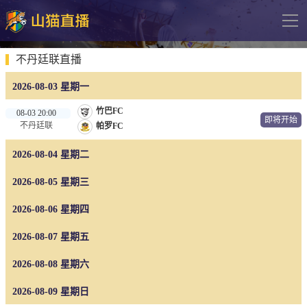
导
航
网站首页
不丹廷联直播
2026-08-03 星期一
足球直播
竹巴FC
08-03 20:00
英超
即将开始
不丹廷联
帕罗FC
德甲
2026-08-04 星期二
法甲
2026-08-05 星期三
西甲
2026-08-06 星期四
意甲
2026-08-07 星期五
欧冠杯
中超
2026-08-08 星期六
2026-08-09 星期日
篮球直播