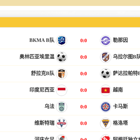
BKMA B队
勒那因
0:0
奥林匹亚埃里温
乌拉尔图B
0:0
舒拉克B队
萨达拉帕特
0:0
印度尼西亚
越南
0:0
乌法
卡马斯
0:0
维斯特瑞
格洛塔
0:0
河床女足
阿根廷独立
0:0