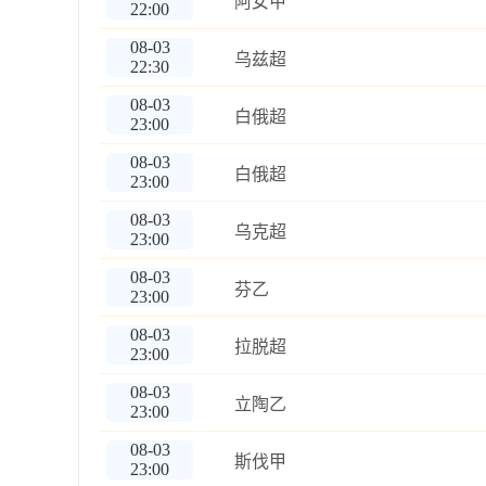
阿女甲
22:00
08-03
乌兹超
22:30
08-03
白俄超
23:00
08-03
白俄超
23:00
08-03
乌克超
23:00
08-03
芬乙
23:00
08-03
拉脱超
23:00
08-03
立陶乙
23:00
08-03
斯伐甲
23:00