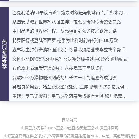
巴克利澄清G4争议言论：炮轰对象是马刺球员 与主帅米奇无关
从国安助教到世界杯八强主帅：拉杰瓦奇的传奇蜕变之路
中国品牌的世界杯征程：从亮相到引领的技术跃迁之路
特罗萨德或登陆圣西罗 枪手为比利时前锋标价2000万欧
热
门
森林狼主帅芬奇谈补强计划：今夏必须给爱德华兹找个帮手
新
闻
文班亚马DPOY光环褪色？总决赛外线被过率61%创尴尬纪录
推
荐
布伦森末节爆发导演逆转：这夜晚属于团队韧性
曼联8000万猎物遭热刺截胡！长达一年的追逐终成泡影
英超身价风云：哈兰德稳坐2亿欧元王座 萨利巴跻身亿元俱乐部
重磅！罗马诺爆料：皇马选举落幕后将掀官宣潮 穆帅携双星加盟在即
网站首页
山猫直播-无插件NBA直播|中超直播|英超直播-山猫直播官网
山猫直播官网提供全球热门体育赛事的高清直播,涵盖NBA、中超、英超等精彩比