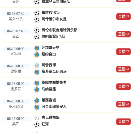
美超
费城乌克兰国民队
蜂群FC女足
06-18 07:30
直播中
美女业余
阿什维尔市女足
哥伦布联合足球俱乐部
06-18 07:40
直播中
美乙
伯明翰军团B队
芝加哥天空
06-18 08:00
直播中
WNBA
纽约自由
阿雷西博
06-18 08:00
直播中
波多联
梅茨德瓜伊纳沃
桑图尔塞捕蟹者
06-18 08:00
直播中
波多联
马纳蒂熊
莱西泰坦
06-18 08:00
直播中
多米LNB
旧金山印第安人
杰克逊布姆
06-18 08:00
直播中
美乙
红河