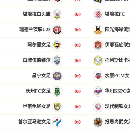
堪培拉白头鹰
堪培拉FC
0:0
瑞德兰茨联U23
阳光海岸流浪
0:0
阿尔曼女足
伊耶瓦底联
0:0
白城伍德维尔
托列斯比卡
0:0
昌宁女足
水原FCM女
0:0
庆州FC女足
华川KSPO
0:0
世宗龟尾女足
现代制铁女
0:0
首尔亚马逊女足
报恩尚武女
0:0