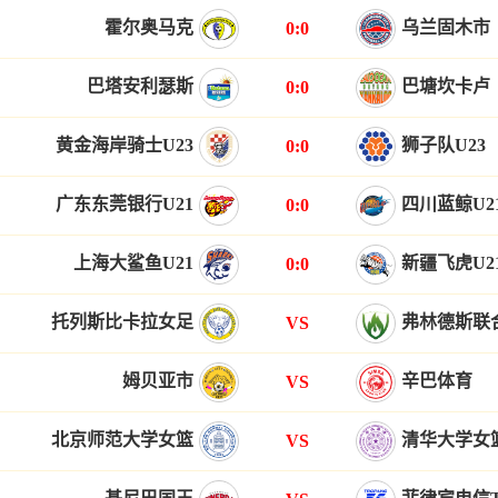
霍尔奥马克
乌兰固木市
0:0
巴塔安利瑟斯
巴塘坎卡卢
0:0
黄金海岸骑士U23
狮子队U23
0:0
广东东莞银行U21
四川蓝鲸U2
0:0
上海大鲨鱼U21
新疆飞虎U2
0:0
托列斯比卡拉女足
弗林德斯联
VS
姆贝亚市
辛巴体育
VS
北京师范大学女篮
清华大学女
VS