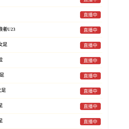
直播中
者U23
直播中
女足
直播中
拉
直播中
足
直播中
女足
直播中
足
直播中
足
直播中