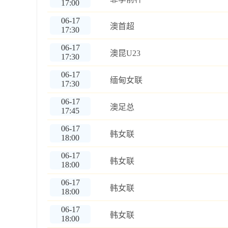
17:00
06-17
澳首超
17:30
06-17
澳昆U23
17:30
06-17
缅甸女联
17:30
06-17
澳足总
17:45
06-17
韩女联
18:00
06-17
韩女联
18:00
06-17
韩女联
18:00
06-17
韩女联
18:00