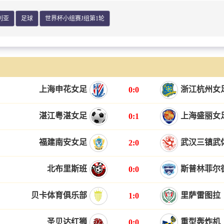
利亚
足球
世界杯小组赛J组第1轮
上海申花女足
浙江杭州女
0:0
湛江粤湛女足
上海盛丽女
0:1
福建南安女足
武汉三镇武
2:0
北布里斯班
斯普林菲尔
0:0
贝卡体育俱乐部
里萨雷图拉
1:0
圣贝达红狮
重型轰炸机
0:0