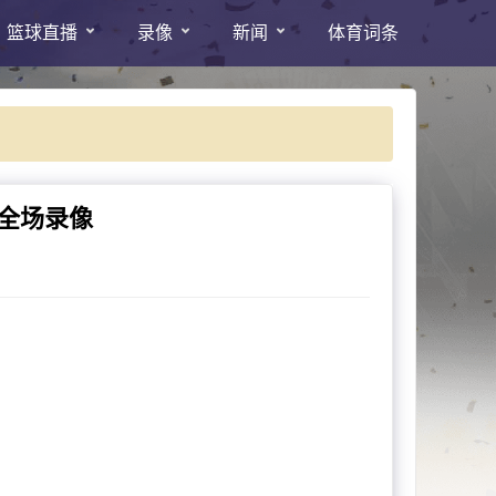
篮球直播
录像
新闻
体育词条
 全场录像