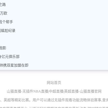
之路
0万欧
找个帮手
创尴尬纪录
泡影
身亿元俱乐部
穆帅携双星加盟在即
网站首页
山猫直播-无插件NBA直播|中超直播|英超直播-山猫直播官网
超、英超等精彩比赛。用户可以通过无插件观看功能流畅体验赛事,