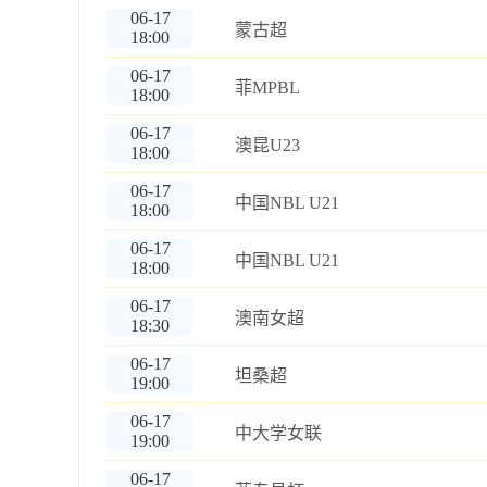
06-17
蒙古超
18:00
06-17
菲MPBL
18:00
06-17
澳昆U23
18:00
06-17
中国NBL U21
18:00
06-17
中国NBL U21
18:00
06-17
澳南女超
18:30
06-17
坦桑超
19:00
06-17
中大学女联
19:00
06-17