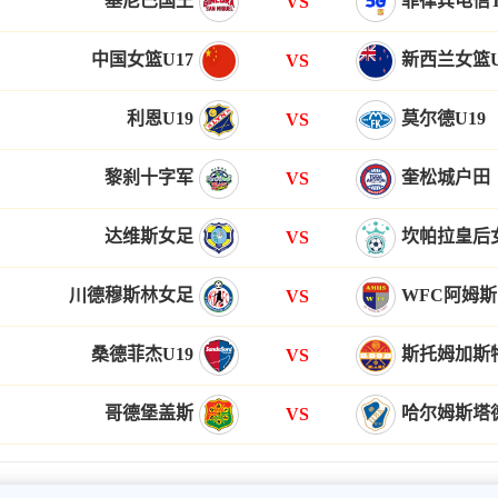
基尼巴国王
菲律宾电信T
VS
中国女篮U17
新西兰女篮U
VS
利恩U19
莫尔德U19
VS
黎刹十字军
奎松城户田
VS
达维斯女足
坎帕拉皇后
VS
川德穆斯林女足
WFC阿姆
VS
桑德菲杰U19
斯托姆加斯特
VS
哥德堡盖斯
哈尔姆斯塔
VS