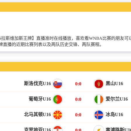
【凤凰城水银VS拉斯维加斯王牌】直播准时在线播放，喜欢看WNBA比赛的
王牌直播的近期比赛列表以及两队历史交锋、两队赛程。
斯洛伐克U16
黑山U16
0:0
葡萄牙U16
爱尔兰U16
0:0
北马其顿U16
冰岛U16
0:0
克罗地亚U16
塞浦路斯U1
0:0