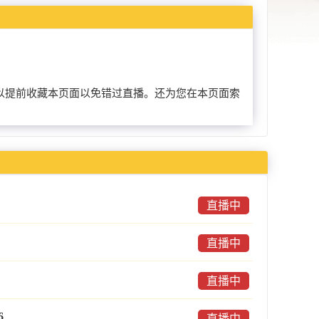
朋友可以提前收藏本页面以免错过直播。还为您在本页面索
直播中
直播中
直播中
6
直播中