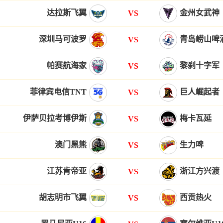
达拉斯飞翼
金州女武神
VS
深圳马可波罗
青岛崂山啤
VS
帕赛航海家
黎刹十字军
VS
菲律宾电信TNT
巨人崛起者
VS
伊萨贝拉考博伊斯
梅卡瓦延
VS
澳门黑熊
生力啤
VS
江苏肯帝亚
浙江方兴渡
VS
胡志明市飞翼
西贡热火
VS