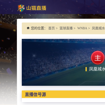
您的位置：
首页
>
篮球直播
>
WNBA
>
凤凰城水
凤凰城
直播信号源