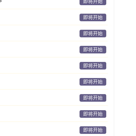
6
即将开始
即将开始
即将开始
即将开始
即将开始
即将开始
即将开始
即将开始
即将开始