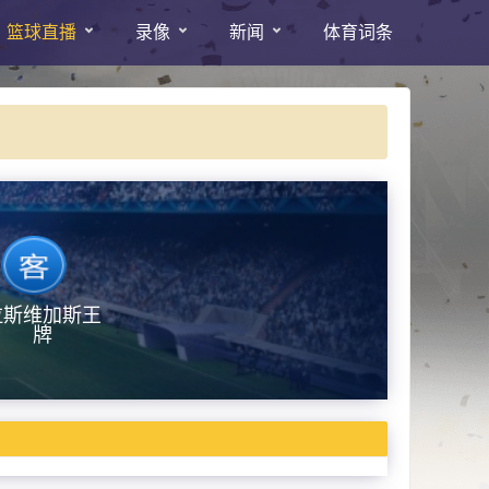
篮球直播
录像
新闻
体育词条
拉斯维加斯王
牌