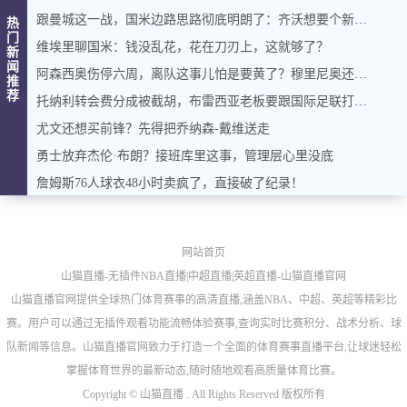
跟曼城这一战，国米边路思路彻底明朗了：齐沃想要个新飞翼，比罗梅罗更急
热
门
维埃里聊国米：钱没乱花，花在刀刃上，这就够了？
新
闻
阿森西奥伤停六周，离队这事儿怕是要黄了？穆里尼奥还惦记着巴斯托尼
推
荐
托纳利转会费分成被截胡，布雷西亚老板要跟国际足联打官司
尤文还想买前锋？先得把乔纳森-戴维送走
勇士放弃杰伦·布朗？接班库里这事，管理层心里没底
詹姆斯76人球衣48小时卖疯了，直接破了纪录！
网站首页
山猫直播-无插件NBA直播|中超直播|英超直播-山猫直播官网
山猫直播官网提供全球热门体育赛事的高清直播,涵盖NBA、中超、英超等精彩比
赛。用户可以通过无插件观看功能流畅体验赛事,查询实时比赛积分、战术分析、球
队新闻等信息。山猫直播官网致力于打造一个全面的体育赛事直播平台,让球迷轻松
掌握体育世界的最新动态,随时随地观看高质量体育比赛。
Copyright ©
山猫直播 . All Rights Reserved 版权所有