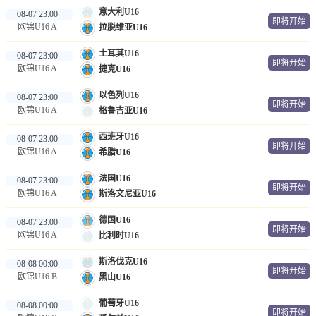
意大利U16
08-07 23:00
即将开始
欧锦U16 A
拉脱维亚U16
土耳其U16
08-07 23:00
即将开始
欧锦U16 A
捷克U16
以色列U16
08-07 23:00
即将开始
欧锦U16 A
格鲁吉亚U16
西班牙U16
08-07 23:00
即将开始
欧锦U16 A
希腊U16
法国U16
08-07 23:00
即将开始
欧锦U16 A
斯洛文尼亚U16
德国U16
08-07 23:00
即将开始
欧锦U16 A
比利时U16
斯洛伐克U16
08-08 00:00
即将开始
欧锦U16 B
黑山U16
葡萄牙U16
08-08 00:00
即将开始