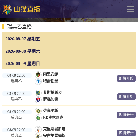
导
航
网站首页
瑞典乙直播
2026-08-07 星期五
足球直播
英超
2026-08-08 星期六
德甲
2026-08-09 星期日
法甲
阿里安娜
08-09 22:00
即将开始
瑞典乙
特雷勒堡
西甲
艾斯基斯迈
08-09 22:00
意甲
即将开始
瑞典乙
罗森加德
欧冠杯
佐高平斯
08-09 22:00
即将开始
瑞典乙
中超
BK奥林匹克
克里斯堤斯塔
08-09 22:00
篮球直播
即将开始
瑞典乙
安吉尔霍姆斯