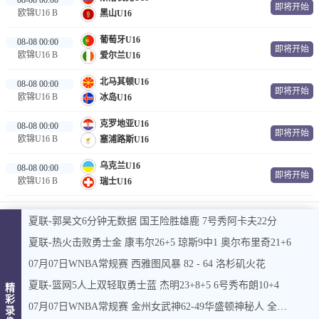
即将开始
欧锦U16 B
黑山U16
葡萄牙U16
08-08 00:00
即将开始
欧锦U16 B
爱尔兰U16
北马其顿U16
08-08 00:00
即将开始
欧锦U16 B
冰岛U16
克罗地亚U16
08-08 00:00
即将开始
欧锦U16 B
塞浦路斯U16
乌克兰U16
08-08 00:00
即将开始
欧锦U16 B
瑞士U16
夏联-郭昊文6分钟无数据 国王险胜雄鹿 7号秀阿卡夫22分
夏联-热火击败勇士金 康韦尔26+5 琼斯9中1 奥尔布里奇21+6
07月07日WNBA常规赛 西雅图风暴 82 - 64 洛杉矶火花
夏联-篮网5人上双轻取勇士蓝 杰明23+8+5 6号秀布朗10+4
精
彩
07月07日WNBA常规赛 金州女武神62-49华盛顿神秘人 全场集锦
录