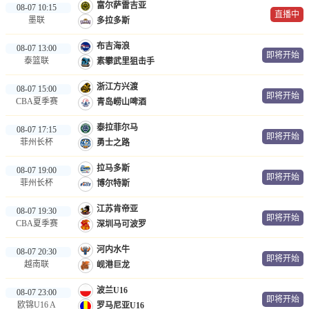
富尔萨雷吉亚
08-07 10:15
直播中
墨联
多拉多斯
布吉海浪
08-07 13:00
即将开始
泰篮联
素攀武里狙击手
浙江方兴渡
08-07 15:00
即将开始
CBA夏季赛
青岛崂山啤酒
泰拉菲尔马
08-07 17:15
即将开始
菲州长杯
勇士之路
拉马多斯
08-07 19:00
即将开始
菲州长杯
博尔特斯
江苏肯帝亚
08-07 19:30
即将开始
CBA夏季赛
深圳马可波罗
河内水牛
08-07 20:30
即将开始
越南联
岘港巨龙
波兰U16
08-07 23:00
即将开始
欧锦U16 A
罗马尼亚U16