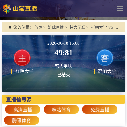
导
航
网站首页
您的位置：
首页
>
篮球直播
>
韩大学联
>
祥明大学 VS 高丽大学
足球直播
2026-06-18 15:00
英超
49:81
德甲
韩大学联
法甲
祥明大学
高丽大学
已结束
西甲
意甲
欧冠杯
直播信号源
中超
高清直播
咪咕体育
免费直播
腾讯体育
篮球直播