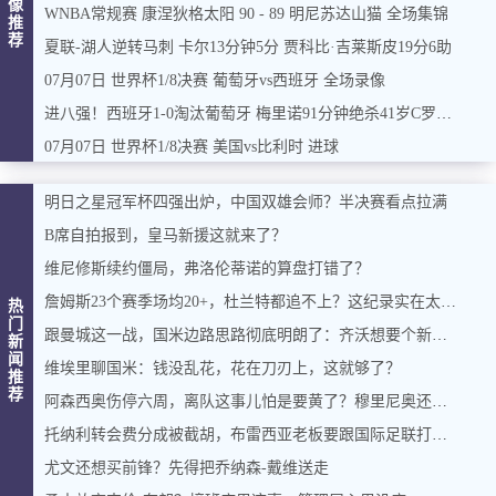
像
WNBA常规赛 康涅狄格太阳 90 - 89 明尼苏达山猫 全场集锦
推
荐
夏联-湖人逆转马刺 卡尔13分钟5分 贾科比·吉莱斯皮19分6助
07月07日 世界杯1/8决赛 葡萄牙vs西班牙 全场录像
进八强！西班牙1-0淘汰葡萄牙 梅里诺91分钟绝杀41岁C罗最后一舞
07月07日 世界杯1/8决赛 美国vs比利时 进球
明日之星冠军杯四强出炉，中国双雄会师？半决赛看点拉满
B席自拍报到，皇马新援这就来了？
维尼修斯续约僵局，弗洛伦蒂诺的算盘打错了？
詹姆斯23个赛季场均20+，杜兰特都追不上？这纪录实在太硬了
热
门
跟曼城这一战，国米边路思路彻底明朗了：齐沃想要个新飞翼，比罗梅罗更急
新
闻
维埃里聊国米：钱没乱花，花在刀刃上，这就够了？
推
荐
阿森西奥伤停六周，离队这事儿怕是要黄了？穆里尼奥还惦记着巴斯托尼
托纳利转会费分成被截胡，布雷西亚老板要跟国际足联打官司
尤文还想买前锋？先得把乔纳森-戴维送走