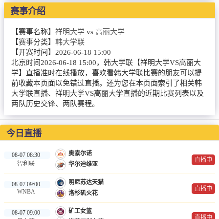
NBA
赛事介绍
CBA
【赛事名称】
祥明大学
vs
高丽大学
【赛事分类】
韩大学联
录像
【开赛时间】
2026-06-18 15:00
北京时间2026-06-18 15:00，韩大学联【祥明大学VS高丽大
足球录像
学】直播准时在线播放，喜欢看韩大学联比赛的朋友可以提
前收藏本页面以免错过直播。还为您在本页面索引了相关韩
篮球录像
大学联直播、祥明大学VS高丽大学直播的近期比赛列表以及
两队历史交锋、两队赛程。
新闻
足球新闻
今日直播
篮球新闻
奥索尔诺
08-07 08:30
直播中
智利联
华尔迪维亚
体育词条
明尼苏达天猫
08-07 09:00
直播中
WNBA
洛杉矶火花
矿工女篮
08-07 09:00
直播中