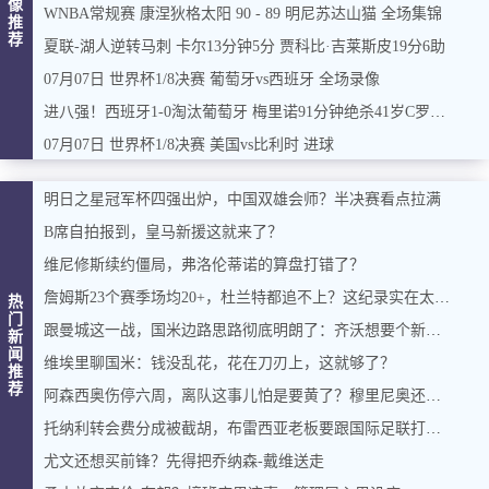
像
WNBA常规赛 康涅狄格太阳 90 - 89 明尼苏达山猫 全场集锦
推
荐
夏联-湖人逆转马刺 卡尔13分钟5分 贾科比·吉莱斯皮19分6助
07月07日 世界杯1/8决赛 葡萄牙vs西班牙 全场录像
进八强！西班牙1-0淘汰葡萄牙 梅里诺91分钟绝杀41岁C罗最后一舞
07月07日 世界杯1/8决赛 美国vs比利时 进球
明日之星冠军杯四强出炉，中国双雄会师？半决赛看点拉满
B席自拍报到，皇马新援这就来了？
维尼修斯续约僵局，弗洛伦蒂诺的算盘打错了？
詹姆斯23个赛季场均20+，杜兰特都追不上？这纪录实在太硬了
热
门
跟曼城这一战，国米边路思路彻底明朗了：齐沃想要个新飞翼，比罗梅罗更急
新
闻
维埃里聊国米：钱没乱花，花在刀刃上，这就够了？
推
荐
阿森西奥伤停六周，离队这事儿怕是要黄了？穆里尼奥还惦记着巴斯托尼
托纳利转会费分成被截胡，布雷西亚老板要跟国际足联打官司
尤文还想买前锋？先得把乔纳森-戴维送走