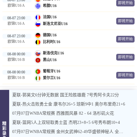
即将开始
欧锦U16 A
希腊U16
法国U16
08-07 23:00
即将开始
欧锦U16 A
斯洛文尼亚U16
德国U16
08-07 23:00
即将开始
欧锦U16 A
比利时U16
斯洛伐克U16
08-08 00:00
即将开始
欧锦U16 B
黑山U16
葡萄牙U16
08-08 00:00
即将开始
欧锦U16 B
爱尔兰U16
夏联-郭昊文6分钟无数据 国王险胜雄鹿 7号秀阿卡夫22分
夏联-热火击败勇士金 康韦尔26+5 琼斯9中1 奥尔布里奇21+6
07月07日WNBA常规赛 西雅图风暴 82 - 64 洛杉矶火花
夏联-篮网5人上双轻取勇士蓝 杰明23+8+5 6号秀布朗10+4
精
彩
07月07日WNBA常规赛 金州女武神62-49华盛顿神秘人 全场集锦
录