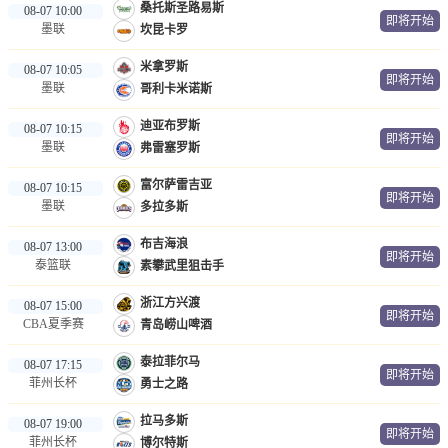
桑托斯圣路易斯
08-07 10:00
即将开始
墨联
坎昆卡罗
米拿罗斯
08-07 10:05
即将开始
墨联
哥利卡米诺斯
迪亚布罗斯
08-07 10:15
即将开始
墨联
弗雷塞罗斯
富尔萨雷吉亚
08-07 10:15
即将开始
墨联
多拉多斯
布吉海浪
08-07 13:00
即将开始
泰篮联
素攀武里狙击手
浙江方兴渡
08-07 15:00
即将开始
CBA夏季赛
青岛崂山啤酒
泰拉菲尔马
08-07 17:15
即将开始
菲州长杯
勇士之路
拉马多斯
08-07 19:00
即将开始
菲州长杯
博尔特斯