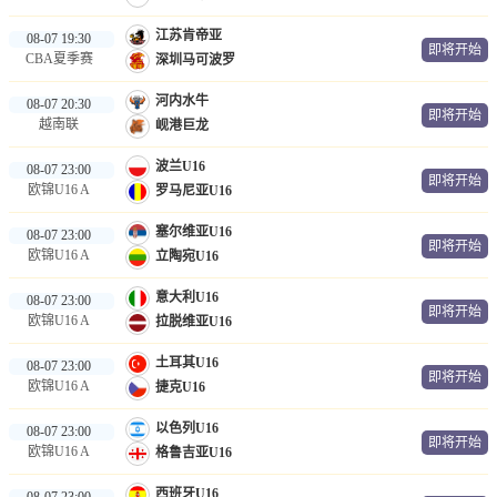
江苏肯帝亚
08-07 19:30
即将开始
CBA夏季赛
深圳马可波罗
河内水牛
08-07 20:30
即将开始
越南联
岘港巨龙
波兰U16
08-07 23:00
即将开始
欧锦U16 A
罗马尼亚U16
塞尔维亚U16
08-07 23:00
即将开始
欧锦U16 A
立陶宛U16
意大利U16
08-07 23:00
即将开始
欧锦U16 A
拉脱维亚U16
土耳其U16
08-07 23:00
即将开始
欧锦U16 A
捷克U16
以色列U16
08-07 23:00
即将开始
欧锦U16 A
格鲁吉亚U16
西班牙U16
08-07 23:00