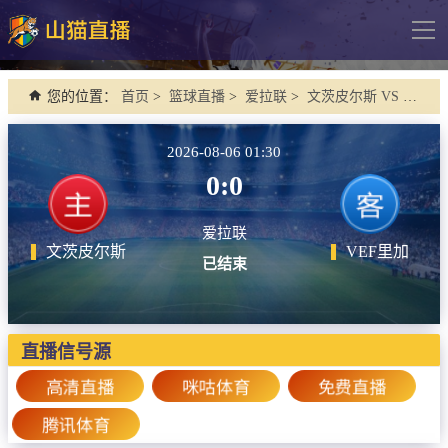
导
航
网站首页
您的位置：
首页
>
篮球直播
>
爱拉联
>
文茨皮尔斯 VS VEF里加
足球直播
2026-08-06 01:30
英超
0:0
德甲
爱拉联
法甲
文茨皮尔斯
VEF里加
已结束
西甲
意甲
欧冠杯
直播信号源
中超
高清直播
咪咕体育
免费直播
腾讯体育
篮球直播