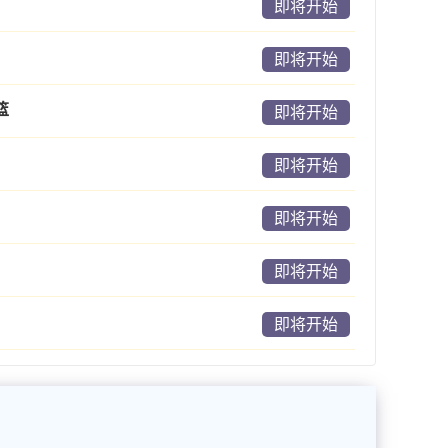
即将开始
即将开始
篮
即将开始
即将开始
即将开始
即将开始
即将开始