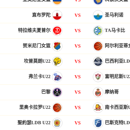
直布罗陀
圣马利诺
VS
特拉维夫夏普尔
TA马卡比
VS
贺米尼门女篮
阿尔利亚蒂
VS
坎普莫朗U22
巴西利亚LDB
VS
弗兰卡U22
富明尼斯U2
VS
巴黎
摩纳哥
VS
里奥卡拉罗U22
南卡西亚斯U
VS
聖約瑟LDB U22
巴斯克特LDB
VS