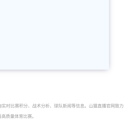
查询实时比赛积分、战术分析、球队新闻等信息。山猫直播官网致力
看高质量体育比赛。