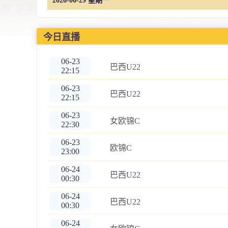
2026-06-29 星期一
今日直播
06-23
巴西U22
22:15
06-23
巴西U22
22:15
06-23
女欧锦C
22:30
06-23
欧锦C
23:00
06-24
巴西U22
00:30
06-24
巴西U22
00:30
06-24