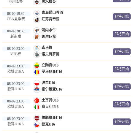
菲州长杯
黑水精英
青岛崂山啤酒
08-09 19:30
即将开始
CBA夏季赛
江苏肯帝亚
河内水牛
08-09 20:30
即将开始
越南联
岘港巨龙
森马拉
08-09 23:00
即将开始
VTB杯
诺夫哥罗德
立陶宛U16
08-09 23:00
即将开始
欧锦U16 A
罗马尼亚U16
波兰U16
08-09 23:00
即将开始
欧锦U16 A
塞尔维亚U16
土耳其U16
08-09 23:00
即将开始
欧锦U16 A
意大利U16
拉脱维亚U16
08-09 23:00
即将开始
欧锦U16 A
捷克U16