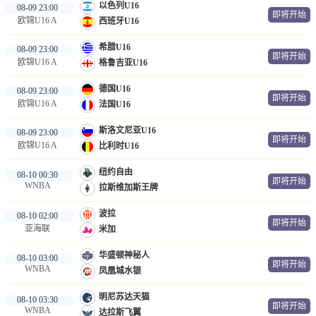
以色列U16
08-09 23:00
即将开始
欧锦U16 A
西班牙U16
希腊U16
08-09 23:00
即将开始
欧锦U16 A
格鲁吉亚U16
德国U16
08-09 23:00
即将开始
欧锦U16 A
法国U16
斯洛文尼亚U16
08-09 23:00
即将开始
欧锦U16 A
比利时U16
纽约自由
08-10 00:30
即将开始
WNBA
拉斯维加斯王牌
波拉
08-10 02:00
即将开始
亚海联
米加
华盛顿神秘人
08-10 03:00
即将开始
WNBA
凤凰城水银
明尼苏达天猫
08-10 03:30
即将开始
WNBA
达拉斯飞翼