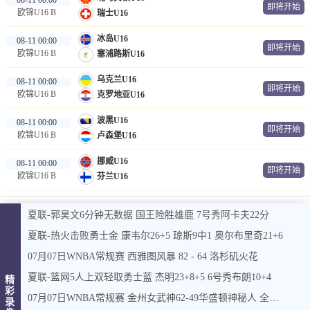
即将开始
欧锦U16 B
瑞士U16
冰岛U16
08-11 00:00
即将开始
欧锦U16 B
塞浦路斯U16
乌克兰U16
08-11 00:00
即将开始
欧锦U16 B
克罗地亚U16
波黑U16
08-11 00:00
即将开始
欧锦U16 B
卢森堡U16
挪威U16
08-11 00:00
即将开始
欧锦U16 B
芬兰U16
夏联-郭昊文6分钟无数据 国王险胜雄鹿 7号秀阿卡夫22分
夏联-热火击败勇士金 康韦尔26+5 琼斯9中1 奥尔布里奇21+6
07月07日WNBA常规赛 西雅图风暴 82 - 64 洛杉矶火花
夏联-篮网5人上双轻取勇士蓝 杰明23+8+5 6号秀布朗10+4
精
彩
07月07日WNBA常规赛 金州女武神62-49华盛顿神秘人 全场集锦
录