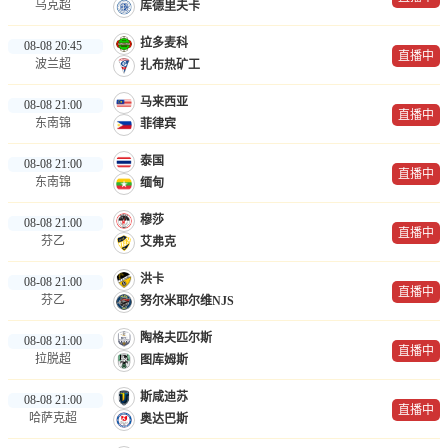
乌克超
库德里夫卡
拉多麦科
08-08 20:45
直播中
波兰超
扎布热矿工
马来西亚
08-08 21:00
直播中
东南锦
菲律宾
泰国
08-08 21:00
直播中
东南锦
缅甸
穆莎
08-08 21:00
直播中
芬乙
艾弗克
洪卡
08-08 21:00
直播中
芬乙
努尔米耶尔维NJS
陶格夫匹尔斯
08-08 21:00
直播中
拉脱超
图库姆斯
斯咸迪苏
08-08 21:00
直播中
哈萨克超
奥达巴斯