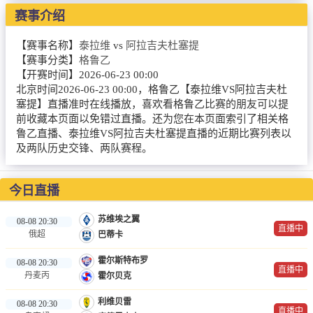
NBA
赛事介绍
CBA
【赛事名称】
泰拉维
vs
阿拉吉夫杜塞提
【赛事分类】
格鲁乙
录像
【开赛时间】
2026-06-23 00:00
北京时间2026-06-23 00:00，格鲁乙【泰拉维VS阿拉吉夫杜
足球录像
塞提】直播准时在线播放，喜欢看格鲁乙比赛的朋友可以提
前收藏本页面以免错过直播。还为您在本页面索引了相关格
篮球录像
鲁乙直播、泰拉维VS阿拉吉夫杜塞提直播的近期比赛列表以
及两队历史交锋、两队赛程。
新闻
足球新闻
今日直播
篮球新闻
苏维埃之翼
08-08 20:30
直播中
俄超
巴蒂卡
体育词条
霍尔斯特布罗
08-08 20:30
直播中
丹麦丙
霍尔贝克
利维贝雷
08-08 20:30
直播中