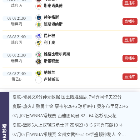
直播中
瑞典丙
斯泰诺桑德
赫尔格斯
08-08 21:00
直播中
瑞典丙
波斯坦纳斯
昆萨根
08-08 21:00
直播中
瑞典丙
利丁奥
维格比霍尔姆斯
08-08 21:00
直播中
瑞典丙
斯基积堡
纳兹兰
08-08 21:00
直播中
俄乙B
卢甘斯克
夏联-郭昊文6分钟无数据 国王险胜雄鹿 7号秀阿卡夫22分
夏联-热火击败勇士金 康韦尔26+5 琼斯9中1 奥尔布里奇21+6
07月07日WNBA常规赛 西雅图风暴 82 - 64 洛杉矶火花
夏联-篮网5人上双轻取勇士蓝 杰明23+8+5 6号秀布朗10+4
精
彩
07月07日WNBA常规赛 金州女武神62-49华盛顿神秘人 全场集锦
录