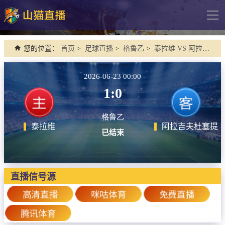
导
航
网站首页
您的位置：
首页
>
足球直播
>
格鲁乙
>
泰拉维 VS 阿拉吉夫杜塞提
足球直播
2026-06-23 00:00
英超
1:0
德甲
格鲁乙
法甲
泰拉维
阿拉吉夫杜塞提
已结束
西甲
意甲
欧冠杯
直播信号源
中超
高清直播
咪咕体育
免费直播
腾讯体育
篮球直播