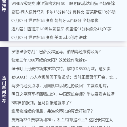
像
WNBA常规赛 康涅狄格太阳 90 - 89 明尼苏达山猫 全场集锦
推
荐
夏联-湖人逆转马刺 卡尔13分钟5分 贾科比·吉莱斯皮19分6助
07月07日 世界杯1/8决赛 葡萄牙vs西班牙 全场录像
进八强！西班牙1-0淘汰葡萄牙 梅里诺91分钟绝杀41岁C罗最后一舞
07月07日 世界杯1/8决赛 美国vs比利时 进球
罗德里争夺战：巴萨反超皇马，伯纳乌还来得及吗？
狄龙三年7300万续约太阳？这波操作我给B-
纽卡盯上丹麦中场弗罗霍尔特，解约金8500万欧，这买卖能成吗？
勒GOAT！76人老板聊签下詹姆斯：当时正跟萧华开会，实在憋不住，直接打断走人
热
门
两次倒地没点球，河南队申诉被足协驳回：主裁没毛病，英博没占便宜
新
闻
明日之星冠军杯四强出炉，中国双雄会师？半决赛看点拉满
推
荐
B席自拍报到，皇马新援这就来了？
维尼修斯续约僵局，弗洛伦蒂诺的算盘打错了？
詹姆斯23个赛季场均20+，杜兰特都追不上？这纪录实在太硬了