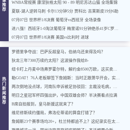
像
WNBA常规赛 康涅狄格太阳 90 - 89 明尼苏达山猫 全场集锦
推
荐
夏联-湖人逆转马刺 卡尔13分钟5分 贾科比·吉莱斯皮19分6助
07月07日 世界杯1/8决赛 葡萄牙vs西班牙 全场录像
进八强！西班牙1-0淘汰葡萄牙 梅里诺91分钟绝杀41岁C罗最后一舞
07月07日 世界杯1/8决赛 美国vs比利时 进球
罗德里争夺战：巴萨反超皇马，伯纳乌还来得及吗？
狄龙三年7300万续约太阳？这波操作我给B-
纽卡盯上丹麦中场弗罗霍尔特，解约金8500万欧，这买卖能成吗？
勒GOAT！76人老板聊签下詹姆斯：当时正跟萧华开会，实在憋不住，直接打断走人
热
门
两次倒地没点球，河南队申诉被足协驳回：主裁没毛病，英博没占便宜
新
闻
明日之星冠军杯四强出炉，中国双雄会师？半决赛看点拉满
推
荐
B席自拍报到，皇马新援这就来了？
维尼修斯续约僵局，弗洛伦蒂诺的算盘打错了？
詹姆斯23个赛季场均20+，杜兰特都追不上？这纪录实在太硬了