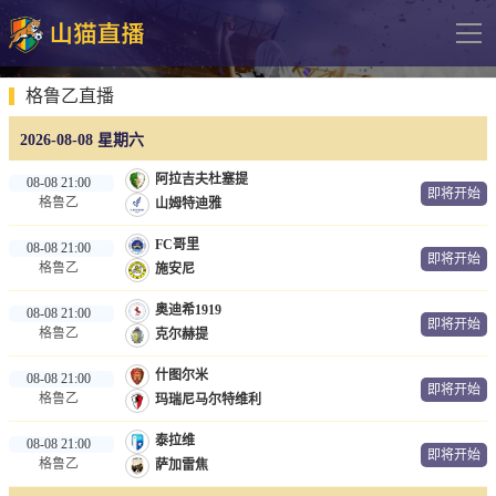
导
航
网站首页
格鲁乙直播
2026-08-08 星期六
足球直播
阿拉吉夫杜塞提
08-08 21:00
英超
即将开始
格鲁乙
山姆特迪雅
德甲
FC哥里
08-08 21:00
即将开始
法甲
格鲁乙
施安尼
西甲
奥迪希1919
08-08 21:00
即将开始
格鲁乙
克尔赫提
意甲
什图尔米
08-08 21:00
欧冠杯
即将开始
格鲁乙
玛瑞尼马尔特维利
中超
泰拉维
08-08 21:00
即将开始
格鲁乙
萨加雷焦
篮球直播