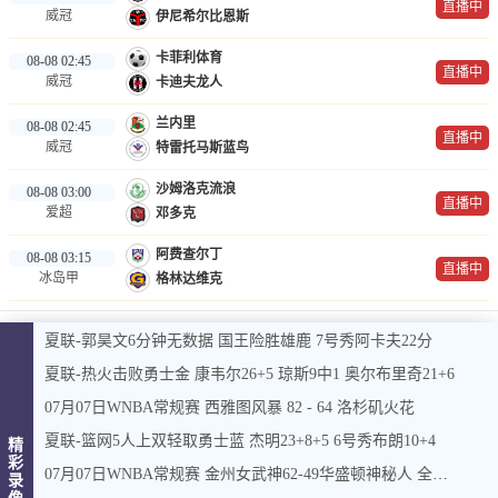
直播中
威冠
伊尼希尔比恩斯
卡菲利体育
08-08 02:45
直播中
威冠
卡迪夫龙人
兰内里
08-08 02:45
直播中
威冠
特雷托马斯蓝鸟
沙姆洛克流浪
08-08 03:00
直播中
爱超
邓多克
阿费查尔丁
08-08 03:15
直播中
冰岛甲
格林达维克
夏联-郭昊文6分钟无数据 国王险胜雄鹿 7号秀阿卡夫22分
夏联-热火击败勇士金 康韦尔26+5 琼斯9中1 奥尔布里奇21+6
07月07日WNBA常规赛 西雅图风暴 82 - 64 洛杉矶火花
夏联-篮网5人上双轻取勇士蓝 杰明23+8+5 6号秀布朗10+4
精
彩
07月07日WNBA常规赛 金州女武神62-49华盛顿神秘人 全场集锦
录