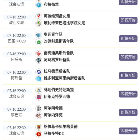
即将开始
球会友谊
布拉布兰
阿拉维预备女足
07-16 22:00
即将开始
玻利女联
玻利维亚巴洛比学院女足
奥瓦青年队
07-16 22:00
即将开始
巴圣卡U20
沙佩科恩斯青年队
雷梅迪奥斯后备队
07-16 22:00
即将开始
阿后备
阿马格罗后备队
拉马德里后备队
07-16 22:00
即将开始
阿后备
维多利亚阿里纳斯后备队
林达伯史特范斯提
07-16 22:00
即将开始
球会友谊
伊莱克特罗西德
阿尔阿希德
07-16 22:30
即将开始
黎巴联
阿尔内泽莫
格拉菲卡贝尔格莱德
07-16 22:30
即将开始
球会友谊
马拉多特DG