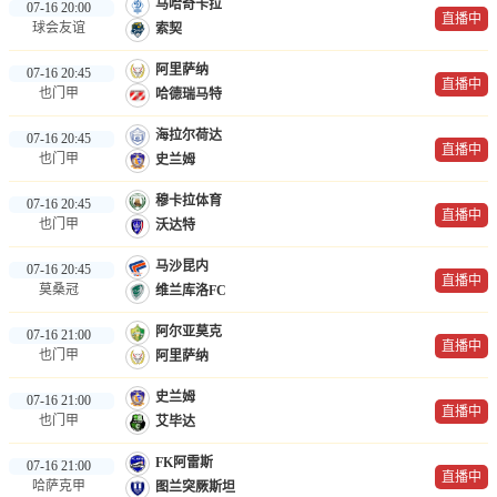
马哈奇卡拉
07-16 20:00
直播中
球会友谊
索契
阿里萨纳
07-16 20:45
直播中
也门甲
哈德瑞马特
海拉尔荷达
07-16 20:45
直播中
也门甲
史兰姆
穆卡拉体育
07-16 20:45
直播中
也门甲
沃达特
马沙昆内
07-16 20:45
直播中
莫桑冠
维兰库洛FC
阿尔亚莫克
07-16 21:00
直播中
也门甲
阿里萨纳
史兰姆
07-16 21:00
直播中
也门甲
艾毕达
FK阿雷斯
07-16 21:00
直播中
哈萨克甲
图兰突厥斯坦