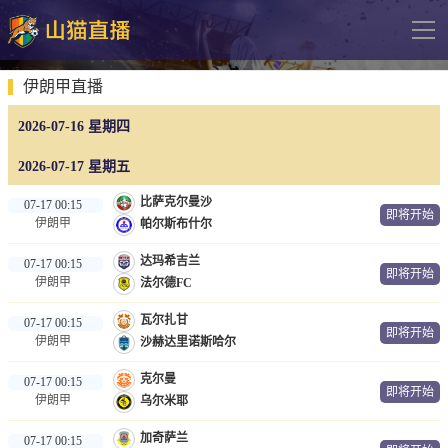
导
航
网站首页
伊朗甲直播
2026-07-16 星期四
足球直播
英超
2026-07-17 星期五
德甲
比萨克尔曼沙
07-17 00:15
即将开始
伊朗甲
帕尔斯布什尔
法甲
达玛希吉兰
07-17 00:15
西甲
即将开始
伊朗甲
法尔德FC
意甲
瓦尔扎甘
07-17 00:15
即将开始
伊朗甲
沙赫达里诺斯哈尔
欧冠杯
克尔曼
07-17 00:15
中超
即将开始
伊朗甲
乌尔米耶
篮球直播
加奇萨兰
07-17 00:15