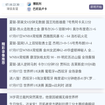
博凯列
07-16 22:30
即将开始
球会友谊
巴尼亚卢卡
夏联-郭昊文6分钟无数据 国王险胜雄鹿 7号秀阿卡夫22分
夏联-热火击败勇士金 康韦尔26+5 琼斯9中1 奥尔布里奇21+6
07月07日WNBA常规赛 西雅图风暴 82 - 64 洛杉矶火花
夏联-篮网5人上双轻取勇士蓝 杰明23+8+5 6号秀布朗10+4
精
彩
07月07日WNBA常规赛 金州女武神62-49华盛顿神秘人 全场集锦
录
像
WNBA常规赛 康涅狄格太阳 90 - 89 明尼苏达山猫 全场集锦
推
荐
夏联-湖人逆转马刺 卡尔13分钟5分 贾科比·吉莱斯皮19分6助
07月07日 世界杯1/8决赛 葡萄牙vs西班牙 全场录像
进八强！西班牙1-0淘汰葡萄牙 梅里诺91分钟绝杀41岁C罗最后一舞
07月07日 世界杯1/8决赛 美国vs比利时 进球
38岁荷兰裁判突然离世，他曾因被捕无缘世界杯
生日快乐，达米安！开拓者官方晒利拉德三分大赛经典瞬间