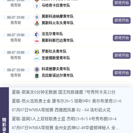
即将开始
俄青联
马哈奇卡拉青年队
莫斯科迪纳摩青年队
08-07 19:00
即将开始
俄青联
莫斯科火车头青年队
法克尔青年队
08-07 19:00
即将开始
俄青联
莫斯科斯巴达青年队
罗斯杜夫青年队
08-07 19:00
即将开始
俄青联
圣彼德斯堡青年队
科诺普廖夫青年队
08-07 19:00
即将开始
俄青联
克拉斯诺达尔青年队
夏联-郭昊文6分钟无数据 国王险胜雄鹿 7号秀阿卡夫22分
夏联-热火击败勇士金 康韦尔26+5 琼斯9中1 奥尔布里奇21+6
07月07日WNBA常规赛 西雅图风暴 82 - 64 洛杉矶火花
夏联-篮网5人上双轻取勇士蓝 杰明23+8+5 6号秀布朗10+4
精
彩
07月07日WNBA常规赛 金州女武神62-49华盛顿神秘人 全场集锦
录