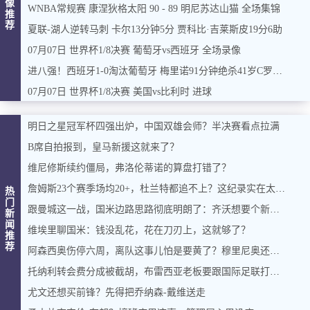
像
WNBA常规赛 康涅狄格太阳 90 - 89 明尼苏达山猫 全场集锦
推
荐
夏联-湖人逆转马刺 卡尔13分钟5分 贾科比·吉莱斯皮19分6助
07月07日 世界杯1/8决赛 葡萄牙vs西班牙 全场录像
进八强！西班牙1-0淘汰葡萄牙 梅里诺91分钟绝杀41岁C罗最后一舞
07月07日 世界杯1/8决赛 美国vs比利时 进球
明日之星冠军杯四强出炉，中国双雄会师？半决赛看点拉满
B席自拍报到，皇马新援这就来了？
维尼修斯续约僵局，弗洛伦蒂诺的算盘打错了？
詹姆斯23个赛季场均20+，杜兰特都追不上？这纪录实在太硬了
热
门
跟曼城这一战，国米边路思路彻底明朗了：齐沃想要个新飞翼，比罗梅罗更急
新
闻
维埃里聊国米：钱没乱花，花在刀刃上，这就够了？
推
荐
阿森西奥伤停六周，离队这事儿怕是要黄了？穆里尼奥还惦记着巴斯托尼
托纳利转会费分成被截胡，布雷西亚老板要跟国际足联打官司
尤文还想买前锋？先得把乔纳森-戴维送走