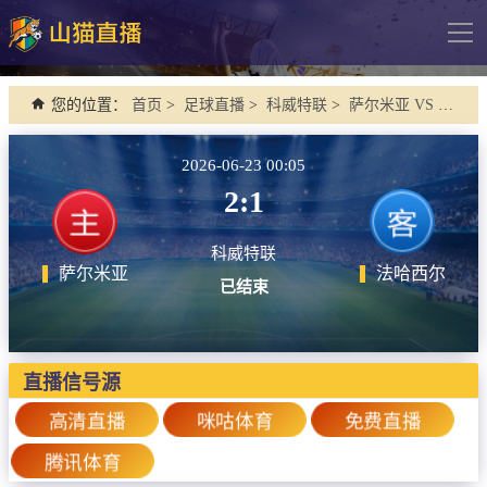
导
航
网站首页
您的位置：
首页
>
足球直播
>
科威特联
>
萨尔米亚 VS 法哈西尔
足球直播
2026-06-23 00:05
英超
2:1
德甲
科威特联
法甲
萨尔米亚
法哈西尔
已结束
西甲
意甲
欧冠杯
直播信号源
中超
高清直播
咪咕体育
免费直播
腾讯体育
篮球直播