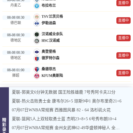
直播中
丹麦乙
布拉布兰
TSV兰茨贝格
08-08 00:30
直播中
德巴联
伊勒迪森
汉诺威业余队
08-08 00:30
直播中
德地区
HSC汉诺威
奥登堡格
08-08 00:30
直播中
德地区
德罗特尔森
桑德菲杰
08-08 01:00
直播中
挪超
KFUM奥斯陆
夏联-郭昊文6分钟无数据 国王险胜雄鹿 7号秀阿卡夫22分
夏联-热火击败勇士金 康韦尔26+5 琼斯9中1 奥尔布里奇21+6
07月07日WNBA常规赛 西雅图风暴 82 - 64 洛杉矶火花
夏联-篮网5人上双轻取勇士蓝 杰明23+8+5 6号秀布朗10+4
精
彩
07月07日WNBA常规赛 金州女武神62-49华盛顿神秘人 全场集锦
录