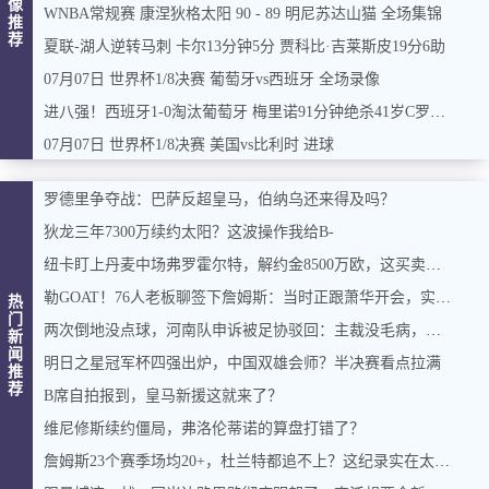
像
WNBA常规赛 康涅狄格太阳 90 - 89 明尼苏达山猫 全场集锦
推
荐
夏联-湖人逆转马刺 卡尔13分钟5分 贾科比·吉莱斯皮19分6助
07月07日 世界杯1/8决赛 葡萄牙vs西班牙 全场录像
进八强！西班牙1-0淘汰葡萄牙 梅里诺91分钟绝杀41岁C罗最后一舞
07月07日 世界杯1/8决赛 美国vs比利时 进球
罗德里争夺战：巴萨反超皇马，伯纳乌还来得及吗？
狄龙三年7300万续约太阳？这波操作我给B-
纽卡盯上丹麦中场弗罗霍尔特，解约金8500万欧，这买卖能成吗？
勒GOAT！76人老板聊签下詹姆斯：当时正跟萧华开会，实在憋不住，直接打断走人
热
门
两次倒地没点球，河南队申诉被足协驳回：主裁没毛病，英博没占便宜
新
闻
明日之星冠军杯四强出炉，中国双雄会师？半决赛看点拉满
推
荐
B席自拍报到，皇马新援这就来了？
维尼修斯续约僵局，弗洛伦蒂诺的算盘打错了？
詹姆斯23个赛季场均20+，杜兰特都追不上？这纪录实在太硬了