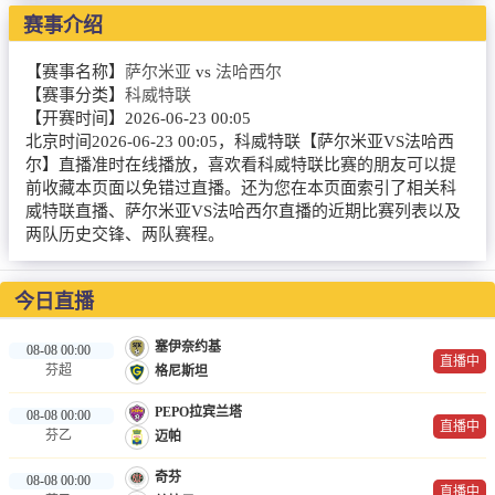
NBA
赛事介绍
CBA
【赛事名称】
萨尔米亚
vs
法哈西尔
【赛事分类】
科威特联
录像
【开赛时间】
2026-06-23 00:05
北京时间2026-06-23 00:05，科威特联【萨尔米亚VS法哈西
足球录像
尔】直播准时在线播放，喜欢看科威特联比赛的朋友可以提
前收藏本页面以免错过直播。还为您在本页面索引了相关科
篮球录像
威特联直播、萨尔米亚VS法哈西尔直播的近期比赛列表以及
两队历史交锋、两队赛程。
新闻
足球新闻
今日直播
篮球新闻
塞伊奈约基
08-08 00:00
直播中
芬超
格尼斯坦
体育词条
PEPO拉宾兰塔
08-08 00:00
直播中
芬乙
迈帕
奇芬
08-08 00:00
直播中