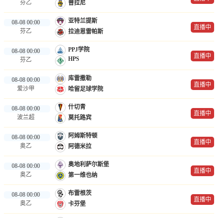
芬乙
普拉尼
亚特兰提斯
08-08 00:00
直播中
芬乙
拉迪恩雷帕斯
PPJ学院
08-08 00:00
直播中
HPS
芬乙
库雷撒勒
08-08 00:00
直播中
爱沙甲
哈留足球学院
什切青
08-08 00:00
直播中
波兰超
莫托路宾
阿姆斯特顿
08-08 00:00
直播中
奥乙
阿德米拉
奥地利萨尔斯堡
08-08 00:00
直播中
奥乙
第一维也纳
布雷根茨
08-08 00:00
直播中
奥乙
卡芬堡