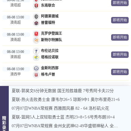
即将开始
澳塔超
东南联合
阿德莱德城
08-08 13:00
即将开始
澳南超
普雷福特
克罗伊登国王
08-08 13:00
即将开始
澳南超
斯特尔特狮队
布伦达贝拉
08-08 13:00
即将开始
澳首超
塔格拉诺联
金斯利西部
08-08 13:00
即将开始
澳西甲
格韦卢普
夏联-郭昊文6分钟无数据 国王险胜雄鹿 7号秀阿卡夫22分
夏联-热火击败勇士金 康韦尔26+5 琼斯9中1 奥尔布里奇21+6
07月07日WNBA常规赛 西雅图风暴 82 - 64 洛杉矶火花
夏联-篮网5人上双轻取勇士蓝 杰明23+8+5 6号秀布朗10+4
精
彩
07月07日WNBA常规赛 金州女武神62-49华盛顿神秘人 全场集锦
录