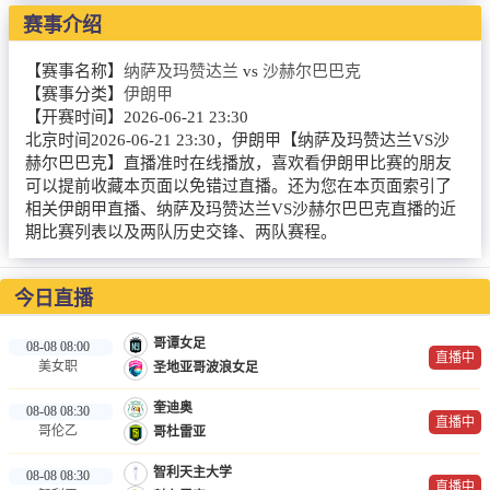
NBA
赛事介绍
CBA
【赛事名称】
纳萨及玛赞达兰
vs
沙赫尔巴巴克
【赛事分类】
伊朗甲
录像
【开赛时间】
2026-06-21 23:30
北京时间2026-06-21 23:30，伊朗甲【纳萨及玛赞达兰VS沙
足球录像
赫尔巴巴克】直播准时在线播放，喜欢看伊朗甲比赛的朋友
可以提前收藏本页面以免错过直播。还为您在本页面索引了
篮球录像
相关伊朗甲直播、纳萨及玛赞达兰VS沙赫尔巴巴克直播的近
期比赛列表以及两队历史交锋、两队赛程。
新闻
足球新闻
今日直播
篮球新闻
哥谭女足
08-08 08:00
直播中
美女职
圣地亚哥波浪女足
体育词条
奎迪奥
08-08 08:30
直播中
哥伦乙
哥杜雷亚
智利天主大学
08-08 08:30
直播中