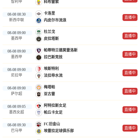
智利甲
科布雷索
卡洛里
08-08 08:30
直播中
新西中联
内皮尔市流浪
杜兰戈
08-08 09:00
直播中
墨西甲
皮拉塔斯
帕蒂特兰德莫雷洛斯
08-08 09:00
直播中
墨西甲
拉巴斯竞技
埃斯特利
08-08 09:00
直播中
尼拉甲
法拉帝水流
梅塔帕
08-08 09:00
直播中
萨尔超
亚古雷
阿特拉斯女足
08-08 09:05
直播中
墨西女超
帕丘卡女足
FC旧金山
08-08 09:30
直播中
巴马甲
埃雷拉足球俱乐部