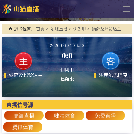
导
航
网站首页
您的位置：
首页
>
足球直播
>
伊朗甲
>
纳萨及玛赞达兰 VS 沙赫尔巴巴克
足球直播
2026-06-21 23:30
英超
0:0
德甲
伊朗甲
法甲
纳萨及玛赞达兰
沙赫尔巴巴克
已结束
西甲
意甲
欧冠杯
直播信号源
中超
高清直播
咪咕体育
免费直播
腾讯体育
篮球直播