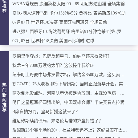
像
WNBA常规赛 康涅狄格太阳 90 - 89 明尼苏达山猫 全场集锦
推
荐
夏联-湖人逆转马刺 卡尔13分钟5分 贾科比·吉莱斯皮19分6助
07月07日 世界杯1/8决赛 葡萄牙vs西班牙 全场录像
进八强！西班牙1-0淘汰葡萄牙 梅里诺91分钟绝杀41岁C罗最后一舞
07月07日 世界杯1/8决赛 美国vs比利时 进球
罗德里争夺战：巴萨反超皇马，伯纳乌还来得及吗？
狄龙三年7300万续约太阳？这波操作我给B-
纽卡盯上丹麦中场弗罗霍尔特，解约金8500万欧，这买卖能成吗？
勒GOAT！76人老板聊签下詹姆斯：当时正跟萧华开会，实在憋不住，直接打断走人
热
门
两次倒地没点球，河南队申诉被足协驳回：主裁没毛病，英博没占便宜
新
闻
明日之星冠军杯四强出炉，中国双雄会师？半决赛看点拉满
推
荐
B席自拍报到，皇马新援这就来了？
维尼修斯续约僵局，弗洛伦蒂诺的算盘打错了？
詹姆斯23个赛季场均20+，杜兰特都追不上？这纪录实在太硬了