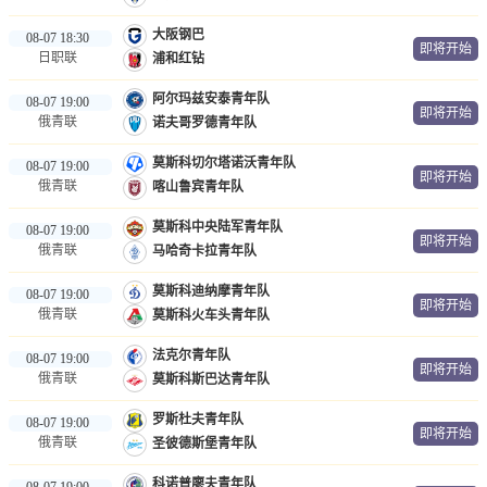
大阪钢巴
08-07 18:30
即将开始
日职联
浦和红钻
阿尔玛兹安泰青年队
08-07 19:00
即将开始
俄青联
诺夫哥罗德青年队
莫斯科切尔塔诺沃青年队
08-07 19:00
即将开始
俄青联
喀山鲁宾青年队
莫斯科中央陆军青年队
08-07 19:00
即将开始
俄青联
马哈奇卡拉青年队
莫斯科迪纳摩青年队
08-07 19:00
即将开始
俄青联
莫斯科火车头青年队
法克尔青年队
08-07 19:00
即将开始
俄青联
莫斯科斯巴达青年队
罗斯杜夫青年队
08-07 19:00
即将开始
俄青联
圣彼德斯堡青年队
科诺普廖夫青年队
08-07 19:00