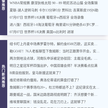
像
WNBA常规赛 康涅狄格太阳 90 - 89 明尼苏达山猫 全场集锦
推
荐
夏联-湖人逆转马刺 卡尔13分钟5分 贾科比·吉莱斯皮19分6助
07月07日 世界杯1/8决赛 葡萄牙vs西班牙 全场录像
进八强！西班牙1-0淘汰葡萄牙 梅里诺91分钟绝杀41岁C罗最后一舞
07月07日 世界杯1/8决赛 美国vs比利时 进球
纽卡盯上丹麦中场弗罗霍尔特，解约金8500万欧，这买卖能成吗？
勒GOAT！76人老板聊签下詹姆斯：当时正跟萧华开会，实在憋不住，直接打断走人
两次倒地没点球，河南队申诉被足协驳回：主裁没毛病，英博没占便宜
明日之星冠军杯四强出炉，中国双雄会师？半决赛看点拉满
热
门
B席自拍报到，皇马新援这就来了？
新
闻
维尼修斯续约僵局，弗洛伦蒂诺的算盘打错了？
推
荐
詹姆斯23个赛季场均20+，杜兰特都追不上？这纪录实在太硬了
跟曼城这一战，国米边路思路彻底明朗了：齐沃想要个新飞翼，比罗梅罗更急
维埃里聊国米：钱没乱花，花在刀刃上，这就够了？