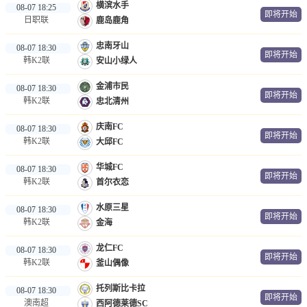
横滨水手
08-07 18:25
即将开始
日职联
鹿岛鹿角
忠南牙山
08-07 18:30
即将开始
韩K2联
安山小绿人
金浦市民
08-07 18:30
即将开始
韩K2联
忠北清州
庆南FC
08-07 18:30
即将开始
韩K2联
大邱FC
华城FC
08-07 18:30
即将开始
韩K2联
首尔衣恋
水原三星
08-07 18:30
即将开始
韩K2联
金海
龙仁FC
08-07 18:30
即将开始
韩K2联
釜山偶像
托列斯比卡拉
08-07 18:30
即将开始
澳南超
西阿德莱德SC