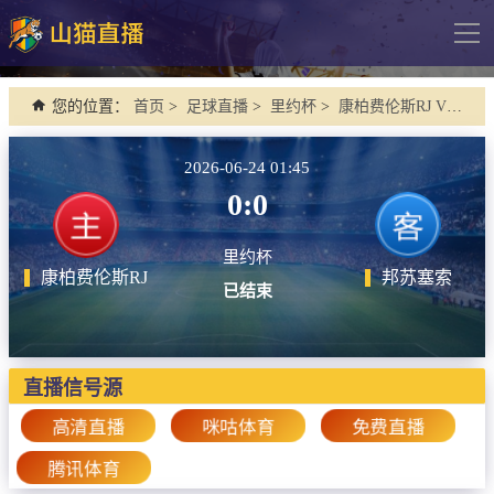
导
航
网站首页
您的位置：
首页
>
足球直播
>
里约杯
>
康柏费伦斯RJ VS 邦苏塞索
足球直播
2026-06-24 01:45
英超
0:0
德甲
里约杯
法甲
康柏费伦斯RJ
邦苏塞索
已结束
西甲
意甲
欧冠杯
直播信号源
中超
高清直播
咪咕体育
免费直播
腾讯体育
篮球直播