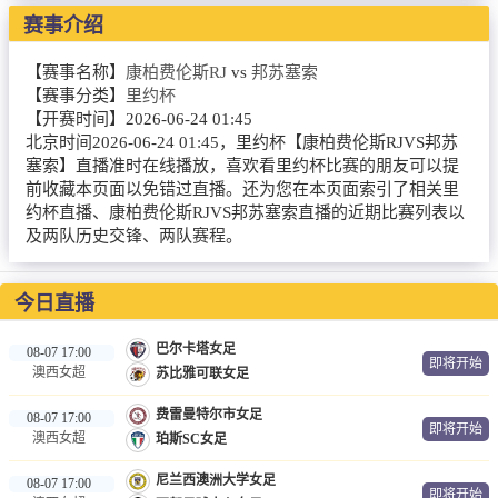
NBA
赛事介绍
CBA
【赛事名称】
康柏费伦斯RJ
vs
邦苏塞索
【赛事分类】
里约杯
录像
【开赛时间】
2026-06-24 01:45
北京时间2026-06-24 01:45，里约杯【康柏费伦斯RJVS邦苏
足球录像
塞索】直播准时在线播放，喜欢看里约杯比赛的朋友可以提
前收藏本页面以免错过直播。还为您在本页面索引了相关里
篮球录像
约杯直播、康柏费伦斯RJVS邦苏塞索直播的近期比赛列表以
及两队历史交锋、两队赛程。
新闻
足球新闻
今日直播
篮球新闻
巴尔卡塔女足
08-07 17:00
即将开始
澳西女超
苏比雅可联女足
体育词条
费雷曼特尔市女足
08-07 17:00
即将开始
澳西女超
珀斯SC女足
尼兰西澳洲大学女足
08-07 17:00
即将开始