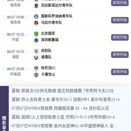
即将开始
俄青联
克拉斯诺达尔青年队
莫斯科罗迪纳青年队
08-07 19:00
即将开始
俄青联
乌拉尔青年队
北京国安
08-07 19:35
即将开始
中超
深圳新鹏城
岳阳队
08-07 19:35
即将开始
湘超
湘潭队
休尼克FC
08-07 20:00
即将开始
阿美超
卡潘宝山
夏联-郭昊文6分钟无数据 国王险胜雄鹿 7号秀阿卡夫22分
夏联-热火击败勇士金 康韦尔26+5 琼斯9中1 奥尔布里奇21+6
07月07日WNBA常规赛 西雅图风暴 82 - 64 洛杉矶火花
夏联-篮网5人上双轻取勇士蓝 杰明23+8+5 6号秀布朗10+4
精
彩
07月07日WNBA常规赛 金州女武神62-49华盛顿神秘人 全场集锦
录