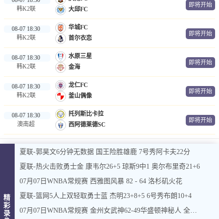
即将开始
韩K2联
大邱FC
华城FC
08-07 18:30
即将开始
韩K2联
首尔衣恋
水原三星
08-07 18:30
即将开始
韩K2联
金海
龙仁FC
08-07 18:30
即将开始
韩K2联
釜山偶像
托列斯比卡拉
08-07 18:30
即将开始
澳南超
西阿德莱德SC
夏联-郭昊文6分钟无数据 国王险胜雄鹿 7号秀阿卡夫22分
夏联-热火击败勇士金 康韦尔26+5 琼斯9中1 奥尔布里奇21+6
07月07日WNBA常规赛 西雅图风暴 82 - 64 洛杉矶火花
夏联-篮网5人上双轻取勇士蓝 杰明23+8+5 6号秀布朗10+4
精
彩
07月07日WNBA常规赛 金州女武神62-49华盛顿神秘人 全场集锦
录