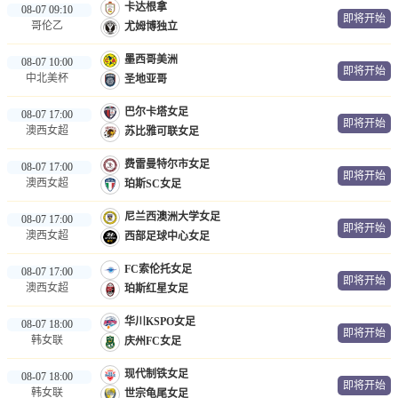
卡达根拿
08-07 09:10
即将开始
哥伦乙
尤姆博独立
墨西哥美洲
08-07 10:00
即将开始
中北美杯
圣地亚哥
巴尔卡塔女足
08-07 17:00
即将开始
澳西女超
苏比雅可联女足
费雷曼特尔市女足
08-07 17:00
即将开始
澳西女超
珀斯SC女足
尼兰西澳洲大学女足
08-07 17:00
即将开始
澳西女超
西部足球中心女足
FC索伦托女足
08-07 17:00
即将开始
澳西女超
珀斯红星女足
华川KSPO女足
08-07 18:00
即将开始
韩女联
庆州FC女足
现代制铁女足
08-07 18:00
即将开始
韩女联
世宗龟尾女足