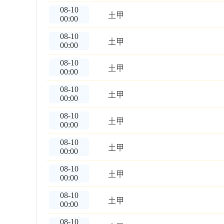
08-10
土甲
00:00
08-10
土甲
00:00
08-10
土甲
00:00
08-10
土甲
00:00
08-10
土甲
00:00
08-10
土甲
00:00
08-10
土甲
00:00
08-10
土甲
00:00
08-10