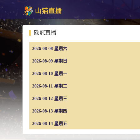
欧冠直播
2026-08-08 星期六
2026-08-09 星期日
2026-08-10 星期一
2026-08-11 星期二
2026-08-12 星期三
2026-08-13 星期四
2026-08-14 星期五