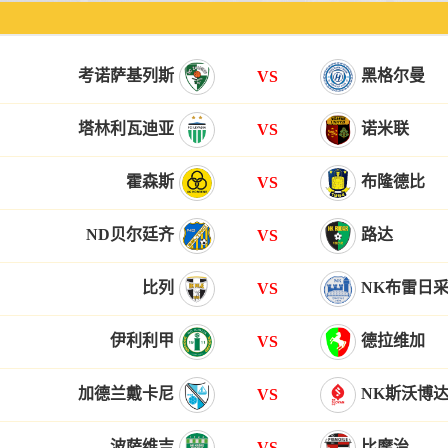
考诺萨基列斯
黑格尔曼
VS
塔林利瓦迪亚
诺米联
VS
霍森斯
布隆德比
VS
ND贝尔廷齐
路达
VS
比列
NK布雷日
VS
伊利利甲
德拉维加
VS
加德兰戴卡尼
NK斯沃博
VS
波萨维吉
比摩治
VS