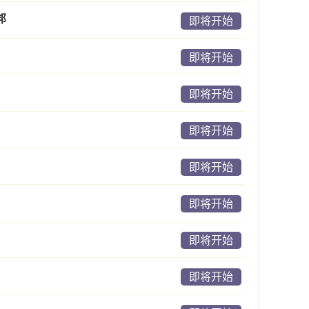
邦
即将开始
即将开始
即将开始
即将开始
即将开始
即将开始
即将开始
即将开始