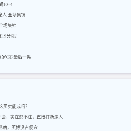
10+4
神秘人 全场集锦
 全场集锦
19分6助
41岁C罗最后一舞
？
，这买卖能成吗？
华开会，实在憋不住，直接打断走人
毛病，英博没占便宜