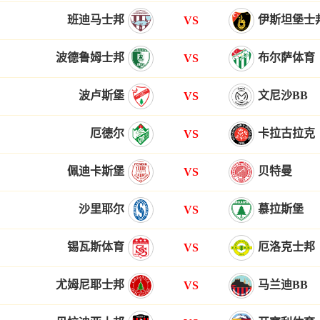
班迪马士邦
伊斯坦堡士
VS
波德鲁姆士邦
布尔萨体育
VS
波卢斯堡
文尼沙BB
VS
厄德尔
卡拉古拉克
VS
佩迪卡斯堡
贝特曼
VS
沙里耶尔
慕拉斯堡
VS
锡瓦斯体育
厄洛克士邦
VS
尤姆尼耶士邦
马兰迪BB
VS