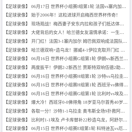
NBA
【
足球录像
】
06月17日 世界杯小组赛I组第1轮 法国vs塞内加尔 全场录像
【
足球录像
】
始于2006年！这粒进球开启梅西世界杯传奇！
CBA
【
足球录像
】
现场观战！梅西妻子安东内拉和孩子们抵达体育场！
录像
【
足球录像
】
大佬背后的女人！哈兰德女友温情承诺：一生守护他的足球梦
足球录像
【
足球录像
】
开门红！法国3-1塞内加尔 姆巴佩双响成法国队史射手王奥利塞助攻
【
足球录像
】
哈兰德双响+造乌龙！挪威4-1伊拉克取开门红 亚足联球队本届首败
篮球录像
【
足球录像
】
06月16日 世界杯小组赛G组第1轮 伊朗vs新西兰 全场录像
新闻
【
足球录像
】
两度扳平！伊朗2-2新西兰 贾斯特双响伍德2助攻 雷扎伊扬传射
足球新闻
【
足球录像
】
06月16日 世界杯小组赛H组第1轮 沙特vs乌拉圭 全场录像
【
足球录像
】
06月16日 世界杯小组赛H组第1轮 西班牙vs佛得角 全场录像
篮球新闻
【
足球录像
】
06月16日 世界杯小组赛G组第1轮 比利时vs埃及 全场录像
体育词条
【
足球录像
】
爆大冷！西班牙0-0佛得角 18岁亚马尔首秀40岁门将沃齐尼亚神表现
【
足球录像
】
各取一分！沙特1-1乌拉圭 奥韦斯全场9扑救阿姆里破门阿劳霍扳平
【
足球录像
】
比利时1-1埃及 卢卡库替补22秒造乌龙，阿舒尔建功德布劳内中柱
【
足球录像
】
06月15日 世界杯小组赛E组第1轮 科特迪瓦vs厄瓜多尔 全场录像