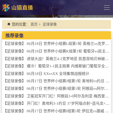
导
航
网站首页
您的位置：
首页
>
足球录像
足球直播
推荐录像
英超
【
足球录像
】
06月18日 世界杯小组赛L组第1轮 英格兰vs克罗地亚 全场录像
【
足球录像
】
06月18日 世界杯小组赛K组第1轮 葡萄牙vs民主刚果 全场录像
德甲
【
足球录像
】
进球大战！英格兰4-2克罗地亚 凯恩双响贝林破门拉什福德替补建功
法甲
【
足球录像
】
爆冷！葡萄牙1-1民主刚果 内维斯破门葡萄牙全场7射1正C罗3射0正
西甲
【
足球录像
】
06月18日 XXvsXX 全场集锦战报统计
意甲
【
足球录像
】
06月17日 世界杯小组赛J组第1轮 奥地利vs约旦 全场录像
欧冠杯
【
足球录像
】
06月17日 世界杯小组赛J组第1轮 阿根廷vs阿尔及利亚 全场录像
【
足球录像
】
卫冕冠军开门红！阿根廷3-0阿尔及利亚 梅西里程碑夜戴帽+世界波
中超
【
足球录像
】
开门红！奥地利3-1约旦 37岁阿瑙点射+造乌龙+进球被吹施密德建功
篮球直播
【
足球录像
】
06月17日 世界杯小组赛I组第1轮 伊拉克vs挪威 全场录像