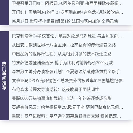
卫冕冠军开门红！阿根廷3-0阿尔及利亚 梅西里程碑夜戴帽+世界波
开门红！奥地利3-1约旦 37岁阿瑙点射+造乌龙+进球被吹施密德建功
06月17日 世界杯小组赛I组第1轮 法国vs塞内加尔 全场录像
巴克利澄清G4争议言论：炮轰对象是马刺球员 与主帅米奇无关
从国安助教到世界杯八强主帅：拉杰瓦奇的传奇蜕变之路
中国品牌的世界杯征程：从亮相到引领的技术跃迁之路
特罗萨德或登陆圣西罗 枪手为比利时前锋标价2000万欧
热
门
森林狼主帅芬奇谈补强计划：今夏必须给爱德华兹找个帮手
新
闻
文班亚马DPOY光环褪色？总决赛外线被过率61%创尴尬纪录
推
荐
布伦森末节爆发导演逆转：这夜晚属于团队韧性
曼联8000万猎物遭热刺截胡！长达一年的追逐终成泡影
英超身价风云：哈兰德稳坐2亿欧元王座 萨利巴跻身亿元俱乐部
重磅！罗马诺爆料：皇马选举落幕后将掀官宣潮 穆帅携双星加盟在即