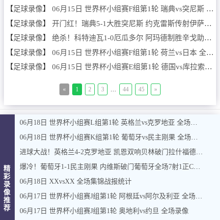
【
足球录像
】
06月15日 世界杯小组赛F组第1轮 瑞典vs突尼斯 全场录像
【
足球录像
】
开门红！瑞典5-1大胜突尼斯 约克雷斯传射伊萨克1射2传阿亚里双响
【
足球录像
】
绝杀！科特迪瓦1-0厄瓜多尔 阿玛德制胜辛戈助攻 两队4中门框
【
足球录像
】
06月15日 世界杯小组赛F组第1轮 荷兰vs日本 全场录像
【
足球录像
】
06月15日 世界杯小组赛E组第1轮 德国vs库拉索 全场录像
...
«
1
2
3
44
45
»
06月18日 世界杯小组赛L组第1轮 英格兰vs克罗地亚 全场录像
06月18日 世界杯小组赛K组第1轮 葡萄牙vs民主刚果 全场录像
进球大战！英格兰4-2克罗地亚 凯恩双响贝林破门拉什福德替补建功
爆冷！葡萄牙1-1民主刚果 内维斯破门葡萄牙全场7射1正C罗3射0正
精
彩
06月18日 XXvsXX 全场集锦战报统计
录
像
06月17日 世界杯小组赛J组第1轮 阿根廷vs阿尔及利亚 全场录像
推
荐
06月17日 世界杯小组赛J组第1轮 奥地利vs约旦 全场录像