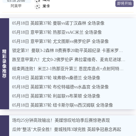
05-18 20:00
即将开始
阿美甲
米卡
05月18日 英超第37轮 曼联vs诺丁汉森林 全场录像
05月18日 意甲第37轮 热那亚vsAC米兰 全场录像
05月18日 意甲第37轮 尤文图斯vs佛罗伦萨 全场录像
锁定第3！曼联3-2森林 B费赛季20助平英超纪录 卡塞米罗主场告别
精
彩
跌至意甲第六！尤文0-2佛罗伦萨 弗拉霍维奇、麦肯尼进球被吹
录
像
结束两连败！米兰2-1热那亚升第三 恩昆库造点+点射阿特卡梅破门
推
荐
05月18日 英超第37轮 埃弗顿vs桑德兰 全场录像
05月18日 英超第37轮 布伦特福德vs水晶宫 全场录像
05月18日 英超第37轮 利兹联vs布莱顿 全场录像
05月18日 英超第37轮 纽卡斯尔联vs西汉姆联 全场录像
场均25分钟高效输出！美媒惊叹哈珀季后赛惊艳表现
瓜帅"整活"大获全胜！曼城残阵3球完胜 英超争冠悬念再起