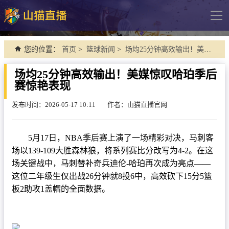
导
航
网站首页
您的位置：
首页
>
篮球新闻
>
场均25分钟高效输出！美媒惊叹哈珀季后赛惊艳表现
足球直播
场均25分钟高效输出！美媒惊叹哈珀季后
赛惊艳表现
英超
德甲
发布时间：2026-05-17 10:11
作者：山猫直播官网
法甲
5月17日，NBA季后赛上演了一场精彩对决，马刺客
西甲
场以139-109大胜森林狼，将系列赛比分改写为4-2。在这
意甲
场关键战中，马刺替补奇兵迪伦-哈珀再次成为亮点——
这位二年级生仅出战26分钟就8投6中，高效砍下15分5篮
欧冠杯
板2助攻1盖帽的全面数据。
中超
篮球直播