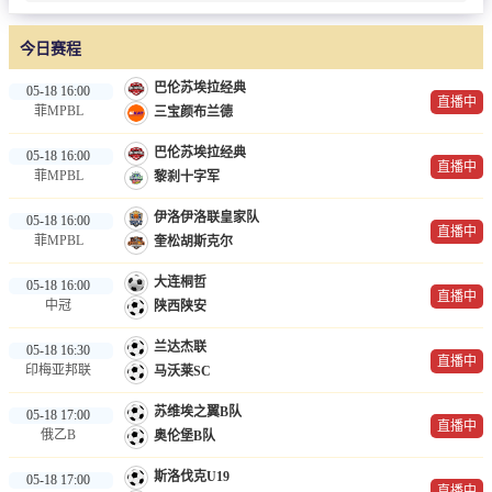
今日赛程
巴伦苏埃拉经典
05-18 16:00
直播中
菲MPBL
三宝颜布兰德
巴伦苏埃拉经典
05-18 16:00
直播中
菲MPBL
黎刹十字军
伊洛伊洛联皇家队
05-18 16:00
直播中
菲MPBL
奎松胡斯克尔
大连桐哲
05-18 16:00
直播中
中冠
陕西陕安
兰达杰联
05-18 16:30
直播中
印梅亚邦联
马沃莱SC
苏维埃之翼B队
05-18 17:00
直播中
俄乙B
奥伦堡B队
斯洛伐克U19
05-18 17:00
直播中