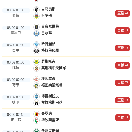
吉马良斯
08-09 01:00
直播中
葡超
阿罗卡
皇家希雷蒂
08-09 01:00
直播中
摩尔甲
巴尔蒂
哈特堡格
08-09 01:30
直播中
奥甲
格拉茨风暴
罗斯托夫
08-09 01:30
直播中
俄超
莫斯科中央陆军
埃因霍温
08-09 02:00
直播中
荷甲
福图纳锡塔德
博雷斯拉夫
08-09 02:00
直播中
捷甲
布拉格斯巴达
哥罗纳
08-09 02:15
直播中
波兰超
华沙莱吉亚
沃尔夫斯堡
08-09 02:30