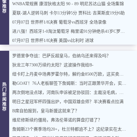
像
WNBA常规赛 康涅狄格太阳 90 - 89 明尼苏达山猫 全场集锦
推
荐
夏联-湖人逆转马刺 卡尔13分钟5分 贾科比·吉莱斯皮19分6助
07月07日 世界杯1/8决赛 葡萄牙vs西班牙 全场录像
进八强！西班牙1-0淘汰葡萄牙 梅里诺91分钟绝杀41岁C罗最后一舞
07月07日 世界杯1/8决赛 美国vs比利时 进球
罗德里争夺战：巴萨反超皇马，伯纳乌还来得及吗？
狄龙三年7300万续约太阳？这波操作我给B-
纽卡盯上丹麦中场弗罗霍尔特，解约金8500万欧，这买卖能成吗？
勒GOAT！76人老板聊签下詹姆斯：当时正跟萧华开会，实在憋不住，直接打断走人
热
门
两次倒地没点球，河南队申诉被足协驳回：主裁没毛病，英博没占便宜
新
闻
明日之星冠军杯四强出炉，中国双雄会师？半决赛看点拉满
推
荐
B席自拍报到，皇马新援这就来了？
维尼修斯续约僵局，弗洛伦蒂诺的算盘打错了？
詹姆斯23个赛季场均20+，杜兰特都追不上？这纪录实在太硬了