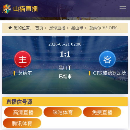
导
航
网站首页
您的位置：
首页
>
足球直播
>
黑山甲
>
莫纳尔 VS OFK彼德罗瓦茨
足球直播
2026-05-21 02:00
英超
1:1
德甲
黑山甲
法甲
莫纳尔
OFK彼德罗瓦茨
已结束
西甲
意甲
欧冠杯
直播信号源
中超
高清直播
咪咕体育
免费直播
腾讯体育
篮球直播