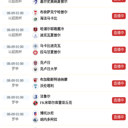
以超图杯
基尔史莫纳夏普尔
布奈萨克宁哈普尔
08-09 01:00
直播中
以超图杯
海法马卡比
哈浦尔耶路撒冷
08-09 01:00
直播中
以超图杯
迪克瓦夏普尔
马卡比迪克瓦
08-09 01:00
直播中
以超图杯
拉马甘夏普尔
克卢日
08-09 01:00
直播中
罗甲
克卢日大学
布加勒斯特迪纳摩
08-09 01:00
直播中
罗甲
沃伦塔利
法鲁尔
08-09 01:00
直播中
罗甲
FK米耶尔库雷亚丘克
博托沙尼
08-09 01:00
直播中
罗甲
胡内多阿拉