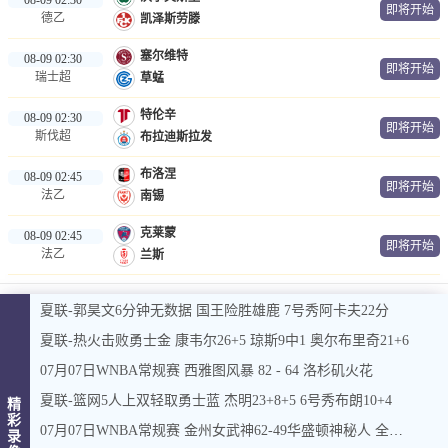
即将开始
德乙
凯泽斯劳滕
塞尔维特
08-09 02:30
即将开始
瑞士超
草蜢
特伦辛
08-09 02:30
即将开始
斯伐超
布拉迪斯拉发
布洛涅
08-09 02:45
即将开始
法乙
南锡
克莱蒙
08-09 02:45
即将开始
法乙
兰斯
夏联-郭昊文6分钟无数据 国王险胜雄鹿 7号秀阿卡夫22分
夏联-热火击败勇士金 康韦尔26+5 琼斯9中1 奥尔布里奇21+6
07月07日WNBA常规赛 西雅图风暴 82 - 64 洛杉矶火花
夏联-篮网5人上双轻取勇士蓝 杰明23+8+5 6号秀布朗10+4
精
彩
07月07日WNBA常规赛 金州女武神62-49华盛顿神秘人 全场集锦
录