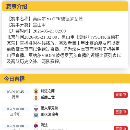
NBA
赛事介绍
CBA
【赛事名称】
莫纳尔
vs
OFK彼德罗瓦茨
【赛事分类】
黑山甲
录像
【开赛时间】
2026-05-21 02:00
北京时间2026-05-21 02:00，黑山甲【莫纳尔VSOFK彼德罗
足球录像
瓦茨】直播准时在线播放，喜欢看黑山甲比赛的朋友可以提
前收藏本页面以免错过直播。还为您在本页面索引了相关黑
篮球录像
山甲直播、莫纳尔VSOFK彼德罗瓦茨直播的近期比赛列表以
及两队历史交锋、两队赛程。
新闻
足球新闻
今日直播
篮球新闻
前进之鹰
08-09 00:45
直播中
荷甲
威廉二世
体育词条
渥太华竞技
08-09 01:00
直播中
加拿职
HFX流浪者
海法
08-09 01:00
直播中