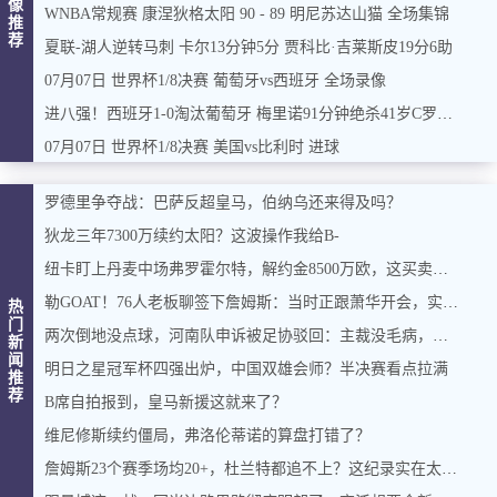
像
WNBA常规赛 康涅狄格太阳 90 - 89 明尼苏达山猫 全场集锦
推
荐
夏联-湖人逆转马刺 卡尔13分钟5分 贾科比·吉莱斯皮19分6助
07月07日 世界杯1/8决赛 葡萄牙vs西班牙 全场录像
进八强！西班牙1-0淘汰葡萄牙 梅里诺91分钟绝杀41岁C罗最后一舞
07月07日 世界杯1/8决赛 美国vs比利时 进球
罗德里争夺战：巴萨反超皇马，伯纳乌还来得及吗？
狄龙三年7300万续约太阳？这波操作我给B-
纽卡盯上丹麦中场弗罗霍尔特，解约金8500万欧，这买卖能成吗？
勒GOAT！76人老板聊签下詹姆斯：当时正跟萧华开会，实在憋不住，直接打断走人
热
门
两次倒地没点球，河南队申诉被足协驳回：主裁没毛病，英博没占便宜
新
闻
明日之星冠军杯四强出炉，中国双雄会师？半决赛看点拉满
推
荐
B席自拍报到，皇马新援这就来了？
维尼修斯续约僵局，弗洛伦蒂诺的算盘打错了？
詹姆斯23个赛季场均20+，杜兰特都追不上？这纪录实在太硬了