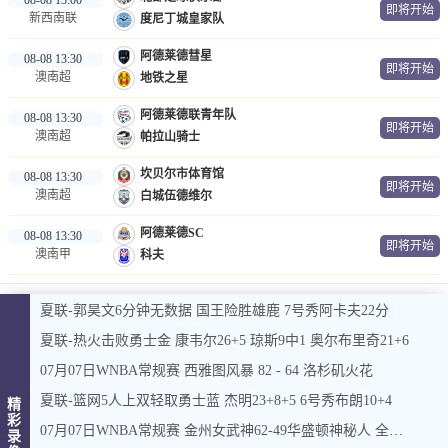
即将开始
新西南联
度尼丁城皇家队
阿德莱德彗星
08-08 13:30
即将开始
澳南超
地铁之星
阿德莱德联青年队
08-08 13:30
即将开始
澳南超
帕拉山骑士
坎贝尔市体育馆
08-08 13:30
即将开始
澳南超
白城伍德维尔
阿德莱德SC
08-08 13:30
即将开始
澳南甲
科夫
夏联-郭昊文6分钟无数据 国王险胜雄鹿 7号秀阿卡夫22分
夏联-热火击败勇士金 康韦尔26+5 琼斯9中1 奥尔布里奇21+6
07月07日WNBA常规赛 西雅图风暴 82 - 64 洛杉矶火花
夏联-篮网5人上双轻取勇士蓝 杰明23+8+5 6号秀布朗10+4
精
彩
07月07日WNBA常规赛 金州女武神62-49华盛顿神秘人 全场集锦
录