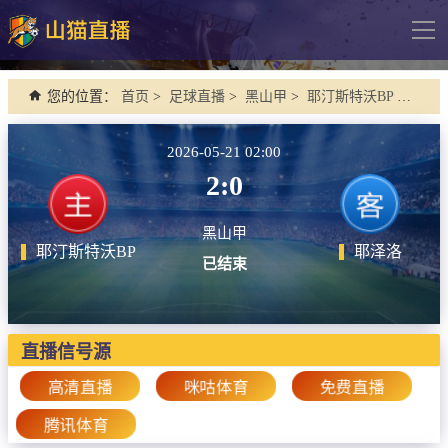
导
航
网站首页
您的位置：
首页
>
足球直播
>
黑山甲
>
耶汀斯特沃BP VS 耶泽洛
足球直播
2026-05-21 02:00
英超
2:0
德甲
黑山甲
法甲
耶汀斯特沃BP
耶泽洛
已结束
西甲
意甲
欧冠杯
直播信号源
中超
高清直播
咪咕体育
免费直播
腾讯体育
篮球直播