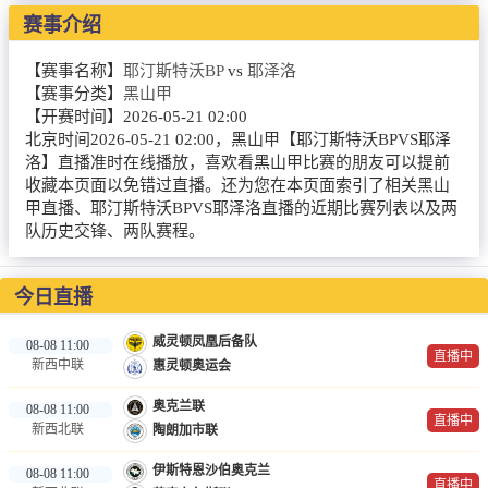
NBA
赛事介绍
CBA
【赛事名称】
耶汀斯特沃BP
vs
耶泽洛
【赛事分类】
黑山甲
录像
【开赛时间】
2026-05-21 02:00
北京时间2026-05-21 02:00，黑山甲【耶汀斯特沃BPVS耶泽
足球录像
洛】直播准时在线播放，喜欢看黑山甲比赛的朋友可以提前
收藏本页面以免错过直播。还为您在本页面索引了相关黑山
篮球录像
甲直播、耶汀斯特沃BPVS耶泽洛直播的近期比赛列表以及两
队历史交锋、两队赛程。
新闻
足球新闻
今日直播
篮球新闻
威灵顿凤凰后备队
08-08 11:00
直播中
新西中联
惠灵顿奥运会
体育词条
奥克兰联
08-08 11:00
直播中
新西北联
陶朗加市联
伊斯特恩沙伯奥克兰
08-08 11:00
直播中