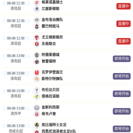
格莱诺基骑士
08-08 12:30
直播中
澳塔超
兰瑟斯顿联
金布洛治狮队
08-08 12:30
直播中
澳塔超
霍巴特斑马
尤立维斯图尼
08-08 12:30
直播中
澳塔超
东南联合
阿德莱德城
08-08 13:00
即将开始
澳南超
普雷福特
克罗伊登国王
08-08 13:00
即将开始
澳南超
斯特尔特狮队
布伦达贝拉
08-08 13:00
即将开始
澳首超
塔格拉诺联
金斯利西部
08-08 13:00
即将开始
澳西甲
格韦卢普
思比瑞特士女足
08-08 13:00
即将开始
澳威女超
西悉尼流浪者女足B队