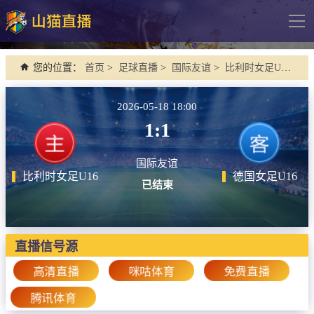
导
航
网站首页
您的位置：
首页
>
足球直播
>
国际友谊
>
比利时女足U16 VS 德国女足U16
足球直播
2026-05-18 18:00
英超
1:1
德甲
国际友谊
法甲
比利时女足U16
德国女足U16
已结束
西甲
意甲
欧冠杯
直播信号源
中超
高清直播
咪咕体育
免费直播
腾讯体育
篮球直播