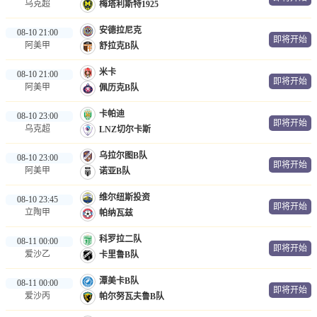
乌克超
梅塔利斯特1925
安德拉尼克
08-10 21:00
即将开始
阿美甲
舒拉克B队
米卡
08-10 21:00
即将开始
阿美甲
佩历克B队
卡帕迪
08-10 23:00
即将开始
乌克超
LNZ切尔卡斯
乌拉尔图B队
08-10 23:00
即将开始
阿美甲
诺亚B队
维尔纽斯投资
08-10 23:45
即将开始
立陶甲
帕纳瓦兹
科罗拉二队
08-11 00:00
即将开始
爱沙乙
卡里鲁B队
潭美卡B队
08-11 00:00
即将开始
爱沙丙
帕尔努瓦夫鲁B队