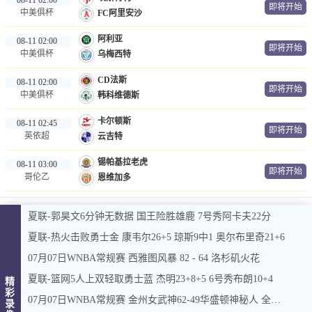
即将开始
中美俱杯
FC阿里安沙
阿利亚
08-11 02:00
即将开始
中美俱杯
乌梅西特
CD法斯
08-11 02:00
即将开始
中美俱杯
韩科维德斯
卡尔顿斯
08-11 02:45
即将开始
英依超
云吉特
锡帕基拉老虎
08-11 03:00
即将开始
哥伦乙
恩维加多
夏联-郭昊文6分钟无数据 国王险胜雄鹿 7号秀阿卡夫22分
夏联-热火击败勇士金 康韦尔26+5 琼斯9中1 奥尔布里奇21+6
07月07日WNBA常规赛 西雅图风暴 82 - 64 洛杉矶火花
夏联-篮网5人上双轻取勇士蓝 杰明23+8+5 6号秀布朗10+4
精
彩
07月07日WNBA常规赛 金州女武神62-49华盛顿神秘人 全场集锦
录