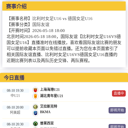
NBA
赛事介绍
CBA
【赛事名称】
比利时女足U16
vs
德国女足U16
【赛事分类】
国际友谊
录像
【开赛时间】
2026-05-18 18:00
北京时间2026-05-18 18:00，国际友谊【比利时女足U16VS德
足球录像
国女足U16】直播准时在线播放，喜欢看国际友谊比赛的朋友
可以提前收藏本页面以免错过直播。还为您在本页面索引了
篮球录像
相关国际友谊直播、比利时女足U16VS德国女足U16直播的
近期比赛列表以及两队历史交锋、两队赛程。
新闻
足球新闻
今日直播
篮球新闻
上海海港U21
08-10 19:30
直播中
中U21
湖北青年星U21
体育词条
艾拉斯克特
08-10 20:00
即将开始
BKMA
阿美超
普莱西亚
08-10 20:30
即将开始