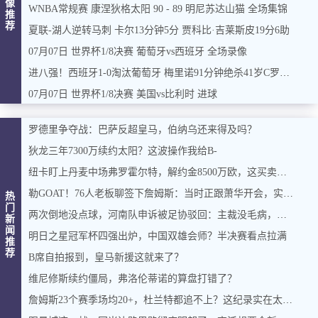
像
WNBA常规赛 康涅狄格太阳 90 - 89 明尼苏达山猫 全场集锦
推
荐
夏联-湖人逆转马刺 卡尔13分钟5分 贾科比·吉莱斯皮19分6助
07月07日 世界杯1/8决赛 葡萄牙vs西班牙 全场录像
进八强！西班牙1-0淘汰葡萄牙 梅里诺91分钟绝杀41岁C罗最后一舞
07月07日 世界杯1/8决赛 美国vs比利时 进球
罗德里争夺战：巴萨反超皇马，伯纳乌还来得及吗？
狄龙三年7300万续约太阳？这波操作我给B-
纽卡盯上丹麦中场弗罗霍尔特，解约金8500万欧，这买卖能成吗？
勒GOAT！76人老板聊签下詹姆斯：当时正跟萧华开会，实在憋不住，直接打断走人
热
门
两次倒地没点球，河南队申诉被足协驳回：主裁没毛病，英博没占便宜
新
闻
明日之星冠军杯四强出炉，中国双雄会师？半决赛看点拉满
推
荐
B席自拍报到，皇马新援这就来了？
维尼修斯续约僵局，弗洛伦蒂诺的算盘打错了？
詹姆斯23个赛季场均20+，杜兰特都追不上？这纪录实在太硬了