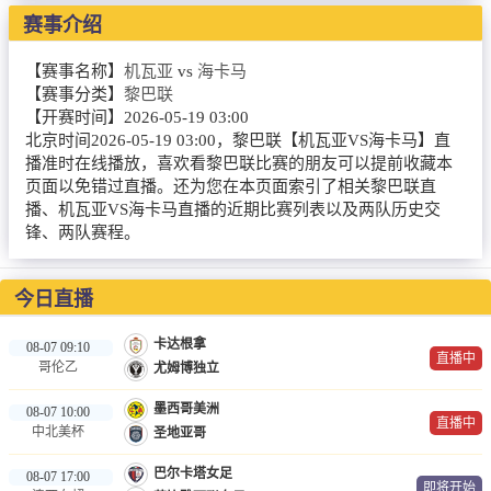
NBA
赛事介绍
CBA
【赛事名称】
机瓦亚
vs
海卡马
【赛事分类】
黎巴联
录像
【开赛时间】
2026-05-19 03:00
北京时间2026-05-19 03:00，黎巴联【机瓦亚VS海卡马】直
足球录像
播准时在线播放，喜欢看黎巴联比赛的朋友可以提前收藏本
页面以免错过直播。还为您在本页面索引了相关黎巴联直
篮球录像
播、机瓦亚VS海卡马直播的近期比赛列表以及两队历史交
锋、两队赛程。
新闻
足球新闻
今日直播
篮球新闻
卡达根拿
08-07 09:10
直播中
哥伦乙
尤姆博独立
体育词条
墨西哥美洲
08-07 10:00
直播中
中北美杯
圣地亚哥
巴尔卡塔女足
08-07 17:00
即将开始