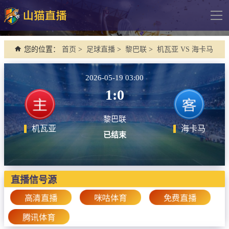
导
航
网站首页
您的位置：
首页
>
足球直播
>
黎巴联
>
机瓦亚 VS 海卡马
足球直播
2026-05-19 03:00
英超
1:0
德甲
黎巴联
法甲
机瓦亚
海卡马
已结束
西甲
意甲
欧冠杯
直播信号源
中超
高清直播
咪咕体育
免费直播
腾讯体育
篮球直播