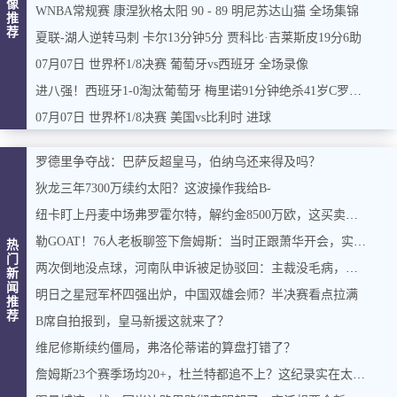
像
WNBA常规赛 康涅狄格太阳 90 - 89 明尼苏达山猫 全场集锦
推
荐
夏联-湖人逆转马刺 卡尔13分钟5分 贾科比·吉莱斯皮19分6助
07月07日 世界杯1/8决赛 葡萄牙vs西班牙 全场录像
进八强！西班牙1-0淘汰葡萄牙 梅里诺91分钟绝杀41岁C罗最后一舞
07月07日 世界杯1/8决赛 美国vs比利时 进球
罗德里争夺战：巴萨反超皇马，伯纳乌还来得及吗？
狄龙三年7300万续约太阳？这波操作我给B-
纽卡盯上丹麦中场弗罗霍尔特，解约金8500万欧，这买卖能成吗？
勒GOAT！76人老板聊签下詹姆斯：当时正跟萧华开会，实在憋不住，直接打断走人
热
门
两次倒地没点球，河南队申诉被足协驳回：主裁没毛病，英博没占便宜
新
闻
明日之星冠军杯四强出炉，中国双雄会师？半决赛看点拉满
推
荐
B席自拍报到，皇马新援这就来了？
维尼修斯续约僵局，弗洛伦蒂诺的算盘打错了？
詹姆斯23个赛季场均20+，杜兰特都追不上？这纪录实在太硬了