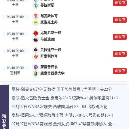
直播中
土甲
慕拉斯堡
锡瓦斯体育
08-10 00:00
直播中
土甲
厄洛克士邦
尤姆尼耶士邦
08-10 00:00
直播中
土甲
马兰迪BB
贝拉迪亚士邦
08-10 00:00
直播中
土甲
开塞利体育
康塞普西翁
08-10 00:30
直播中
智利甲
康塞普西翁大学
夏联-郭昊文6分钟无数据 国王险胜雄鹿 7号秀阿卡夫22分
夏联-热火击败勇士金 康韦尔26+5 琼斯9中1 奥尔布里奇21+6
07月07日WNBA常规赛 西雅图风暴 82 - 64 洛杉矶火花
夏联-篮网5人上双轻取勇士蓝 杰明23+8+5 6号秀布朗10+4
精
彩
07月07日WNBA常规赛 金州女武神62-49华盛顿神秘人 全场集锦
录