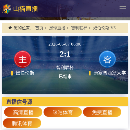
导
航
网站首页
您的位置：
首页
>
足球直播
>
智利联杯
>
奴伯伦斯 VS 康塞普西翁大学
足球直播
2026-06-07 06:00
英超
2:1
德甲
智利联杯
法甲
奴伯伦斯
康塞普西翁大学
已结束
西甲
意甲
欧冠杯
直播信号源
中超
高清直播
咪咕体育
免费直播
腾讯体育
篮球直播