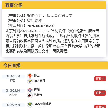
NBA
赛事介绍
CBA
【赛事名称】
奴伯伦斯
vs
康塞普西翁大学
【赛事分类】
智利联杯
录像
【开赛时间】
2026-06-07 06:00
北京时间2026-06-07 06:00，智利联杯【奴伯伦斯VS康塞普
足球录像
西翁大学】直播准时在线播放，喜欢看智利联杯比赛的朋友
可以提前收藏本页面以免错过直播。还为您在本页面索引了
篮球录像
相关智利联杯直播、奴伯伦斯VS康塞普西翁大学直播的近期
比赛列表以及两队历史交锋、两队赛程。
新闻
足球新闻
今日直播
篮球新闻
爵士
08-09 23:30
直播中
芬乙
OLS奥陆
体育词条
班加
08-09 23:30
直播中
立陶甲
苏杜瓦
GKS卡托威斯
08-09 23:30
直播中