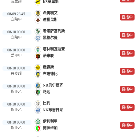
波兰超
KS莫摩斯
希奥利艾
08-09 23:45
直播中
立陶甲
迪祖戈斯
考诺萨基列斯
08-10 00:00
直播中
立陶甲
黑格尔曼
塔林利瓦迪亚
08-10 00:00
直播中
爱沙甲
诺米联
霍森斯
08-10 00:00
直播中
丹麦超
布隆德比
ND贝尔廷齐
08-10 00:00
直播中
斯亚乙
路达
比列
08-10 00:00
直播中
斯亚乙
NK布雷日采
伊利利甲
08-10 00:00
直播中
斯亚乙
德拉维加