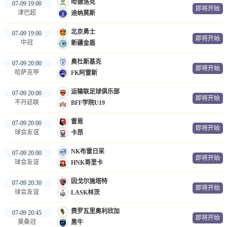
哈德洛克
07-09 19:00
即将开始
津巴超
迪纳莫斯
北京勇士
07-09 19:00
即将开始
中冠
新疆金盾
奥杜斯基克
07-09 20:00
即将开始
哈萨克甲
FK阿雷斯
运输联足球俱乐部
07-09 20:00
即将开始
不丹廷联
BFF学院U19
雷恩
07-09 20:00
即将开始
球会友谊
卡昂
NK布雷日采
07-09 20:00
即将开始
球会友谊
HNK哥里卡
因戈尔施塔特
07-09 20:30
即将开始
球会友谊
LASK林茨
费罗瓦里奥利欣加
07-09 20:45
即将开始
莫桑冠
黑牛