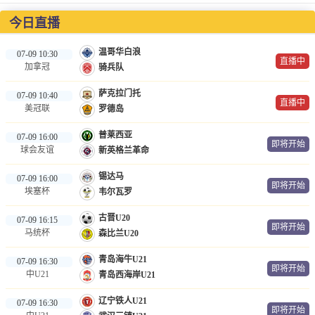
NBA
今日直播
CBA
温哥华白浪
07-09 10:30
直播中
加拿冠
骑兵队
录像
萨克拉门托
07-09 10:40
足球录像
直播中
美冠联
罗德岛
篮球录像
普莱西亚
07-09 16:00
即将开始
球会友谊
新英格兰革命
新闻
锡达马
07-09 16:00
足球新闻
即将开始
埃塞杯
韦尔瓦罗
篮球新闻
古晋U20
07-09 16:15
即将开始
马统杯
森比兰U20
体育词条
青岛海牛U21
07-09 16:30
即将开始
中U21
青岛西海岸U21
辽宁铁人U21
07-09 16:30
即将开始