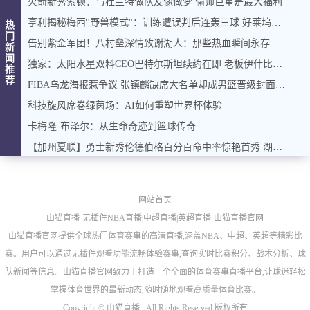
火箭新秀索顿：与杜兰特做队友像做梦 偷师巨星是最大福利
亨利揭秘梅西"野兽模式"：训练遭误判后连轰三球 好莱坞都不敢这么编
热
门
告别紫金军团！八村垒深情致谢湖人：那些热血瞬间永存心底
新
闻
独家：太阳水星双料CEO巴特尔斯坦续约在即 老板伊什比亚直言"他是不可替代的拼图"
推
荐
FIBA乌龙海报惹争议 张镇麟缺席大名单却成男篮晋级封面主角
科技旋风席卷绿茵场：AI如何重塑世界杯体验
卡梅隆-布泽尔：从生命奇迹到篮球传奇
【加州夏联】勇士新秀伦德伯格百分百命中率惊艳首秀 湖人遭32分血洗
网站首页
山猫直播-无插件NBA直播|中超直播|英超直播-山猫直播官网
山猫直播官网提供全球热门体育赛事的高清直播,涵盖NBA、中超、英超等精彩比
赛。用户可以通过无插件观看功能流畅体验赛事,查询实时比赛积分、战术分析、球
队新闻等信息。山猫直播官网致力于打造一个全面的体育赛事直播平台,让球迷轻松
掌握体育世界的最新动态,随时随地观看高质量体育比赛。
Copyright ©
山猫直播 . All Rights Reserved 版权所有