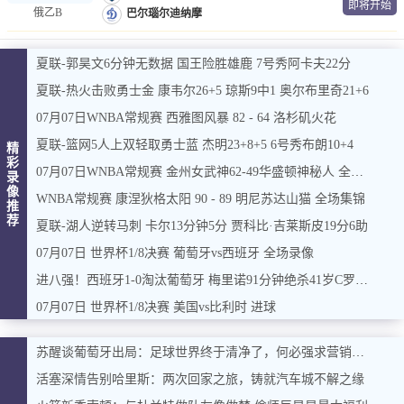
即将开始
俄乙B
巴尔瑙尔迪纳摩
夏联-郭昊文6分钟无数据 国王险胜雄鹿 7号秀阿卡夫22分
夏联-热火击败勇士金 康韦尔26+5 琼斯9中1 奥尔布里奇21+6
07月07日WNBA常规赛 西雅图风暴 82 - 64 洛杉矶火花
夏联-篮网5人上双轻取勇士蓝 杰明23+8+5 6号秀布朗10+4
精
彩
07月07日WNBA常规赛 金州女武神62-49华盛顿神秘人 全场集锦
录
像
WNBA常规赛 康涅狄格太阳 90 - 89 明尼苏达山猫 全场集锦
推
荐
夏联-湖人逆转马刺 卡尔13分钟5分 贾科比·吉莱斯皮19分6助
07月07日 世界杯1/8决赛 葡萄牙vs西班牙 全场录像
进八强！西班牙1-0淘汰葡萄牙 梅里诺91分钟绝杀41岁C罗最后一舞
07月07日 世界杯1/8决赛 美国vs比利时 进球
苏醒谈葡萄牙出局：足球世界终于清净了，何必强求营销式结局
活塞深情告别哈里斯：两次回家之旅，铸就汽车城不解之缘