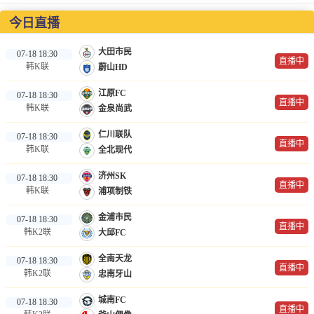
NBA
今日直播
CBA
大田市民
07-18 18:30
直播中
韩K联
蔚山HD
录像
江原FC
07-18 18:30
足球录像
直播中
韩K联
金泉尚武
篮球录像
仁川联队
07-18 18:30
直播中
韩K联
全北现代
新闻
济州SK
07-18 18:30
足球新闻
直播中
韩K联
浦项制铁
篮球新闻
金浦市民
07-18 18:30
直播中
韩K2联
大邱FC
体育词条
全南天龙
07-18 18:30
直播中
韩K2联
忠南牙山
城南FC
07-18 18:30
直播中