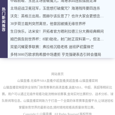
中超前瞻：玉昆主场誓破魔咒，海港求四连胜摆脱泥潭
主场迎战卫冕冠军，玉昆想打破魔咒？海港残阵要四连杀
热
门
沃克：英格兰出局，图赫尔该反思了？也许大家会更想念索斯盖特
新
闻
38岁荷兰裁判突然离世，他曾因被捕无缘世界杯
推
荐
生日快乐，达米安！开拓者官方晒利拉德三分大赛经典瞬间
姆巴佩告别世界杯：8球3助攻，射门射正双料第一，但法国还是输了
双星闪耀夏季联赛：弗拉格沉稳老练 迪班萨初露锋芒
多特3000万欧求购希腊中场遭拒 亨克强硬表态引转会僵局
网站首页
山猫直播-无插件NBA直播|中超直播|英超直播-山猫直播官网
山猫直播官网提供全球热门体育赛事的高清直播,涵盖NBA、中超、英超等精彩比
赛。用户可以通过无插件观看功能流畅体验赛事,查询实时比赛积分、战术分析、球
队新闻等信息。山猫直播官网致力于打造一个全面的体育赛事直播平台,让球迷轻松
掌握体育世界的最新动态,随时随地观看高质量体育比赛。
Copyright ©
山猫直播 . All Rights Reserved 版权所有