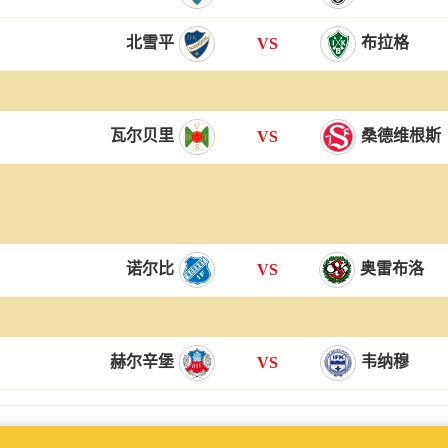
北雪平
布拉格
VS
瓦尔贝里
桑德维根斯
VS
诺尔比
奥雷布洛
VS
赫尔辛堡
韦纳穆
VS