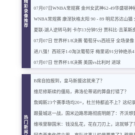
精
彩
07月07日WNBA常规赛 金州女武神62-49华盛顿
录
像
WNBA常规赛 康涅狄格太阳 90 - 89 明尼苏达山猫
推
荐
夏联-湖人逆转马刺 卡尔13分钟5分 贾科比·吉莱斯皮
07月07日 世界杯1/8决赛 葡萄牙vs西班牙 全场录像
进八强！西班牙1-0淘汰葡萄牙 梅里诺91分钟绝杀
07月07日 世界杯1/8决赛 美国vs比利时 进球
B席自拍报到，皇马新援这就来了？
维尼修斯续约僵局，弗洛伦蒂诺的算盘打错了？
詹姆斯23个赛季场均20+，杜兰特都追不上？这纪
跟曼城这一战，国米边路思路彻底明朗了：齐沃想
热
门
维埃里聊国米：钱没乱花，花在刀刃上，这就够了
新
闻