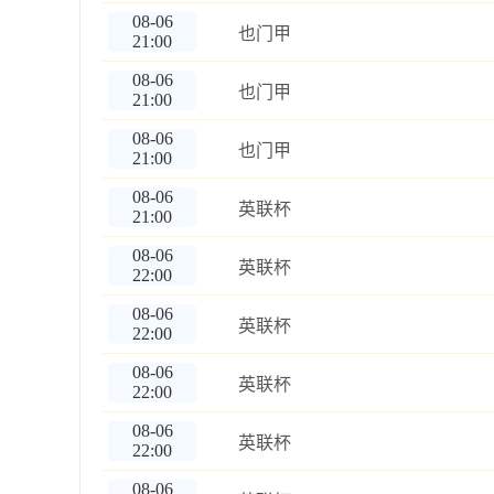
08-06
也门甲
21:00
08-06
也门甲
21:00
08-06
也门甲
21:00
08-06
英联杯
21:00
08-06
英联杯
22:00
08-06
英联杯
22:00
08-06
英联杯
22:00
08-06
英联杯
22:00
08-06