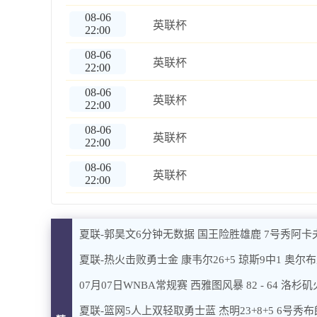
08-06
英联杯
22:00
08-06
英联杯
22:00
08-06
英联杯
22:00
08-06
英联杯
22:00
08-06
英联杯
22:00
夏联-郭昊文6分钟无数据 国王险胜雄鹿 7号秀阿卡
夏联-热火击败勇士金 康韦尔26+5 琼斯9中1 奥尔布
07月07日WNBA常规赛 西雅图风暴 82 - 64 洛杉
夏联-篮网5人上双轻取勇士蓝 杰明23+8+5 6号秀布朗