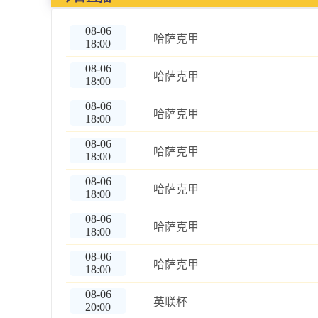
08-06
哈萨克甲
18:00
08-06
哈萨克甲
18:00
08-06
哈萨克甲
18:00
08-06
哈萨克甲
18:00
08-06
哈萨克甲
18:00
08-06
哈萨克甲
18:00
08-06
哈萨克甲
18:00
08-06
英联杯
20:00