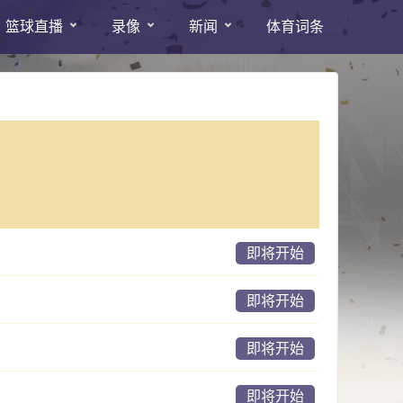
篮球直播
录像
新闻
体育词条
即将开始
即将开始
即将开始
即将开始