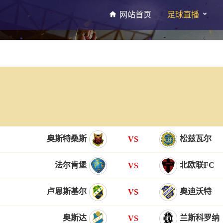
网站首页
足球直播
奥斯特桑斯
松兹瓦尔
VS
法尔肯堡
北欧联FC
VS
卢恩斯基尔
奥迪沃特
VS
奥斯达
兰斯科罗纳
VS