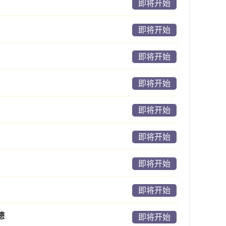
即将开始
即将开始
即将开始
即将开始
即将开始
即将开始
即将开始
即将开始
德
即将开始