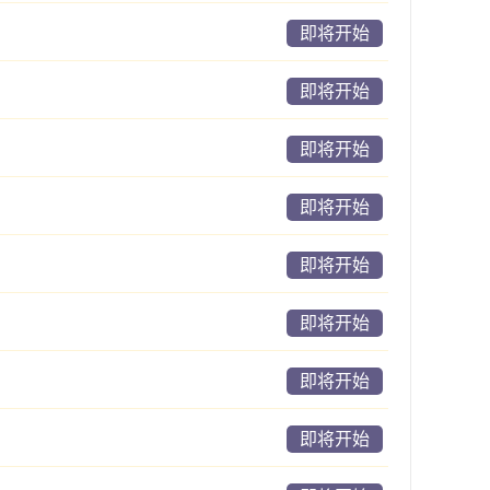
即将开始
即将开始
即将开始
即将开始
即将开始
即将开始
即将开始
即将开始