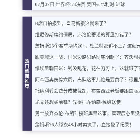
07月07日 世界杯1/8决赛 美国vs比利时 进球
B席自拍报到，皇马新援这就来了？
维尼修斯续约僵局，弗洛伦蒂诺的算盘打错了？
詹姆斯23个赛季场均20+，杜兰特都追不上？这纪
跟曼城这一战，国米边路思路彻底明朗了：齐沃想
热
门
维埃里聊国米：钱没乱花，花在刀刃上，这就够了
新
闻
阿森西奥伤停六周，离队这事儿怕是要黄了？穆里
推
荐
托纳利转会费分成被截胡，布雷西亚老板要跟国际
尤文还想买前锋？先得把乔纳森-戴维送走
勇士放弃杰伦·布朗？接班库里这事，管理层心里没
詹姆斯76人球衣48小时卖疯了，直接破了纪录！