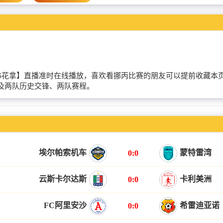
于斯德沃尔VS花拿】直播准时在线播放，喜欢看挪丙比赛的朋友可以提前
及两队历史交锋、两队赛程。
埃尔帕索机车
蒙特雷湾
0:0
云斯卡尔达斯
卡利美洲
0:0
FC阿里安沙
希雷迪亚诺
0:0