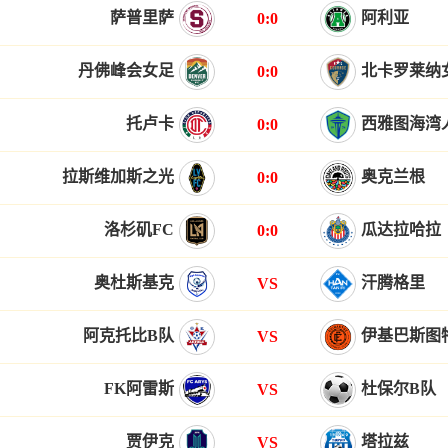
萨普里萨
阿利亚
0:0
丹佛峰会女足
北卡罗莱纳
0:0
托卢卡
西雅图海湾
0:0
拉斯维加斯之光
奥克兰根
0:0
洛杉矶FC
瓜达拉哈拉
0:0
奥杜斯基克
汗腾格里
VS
阿克托比B队
伊基巴斯图
VS
FK阿雷斯
杜保尔B队
VS
贾伊克
塔拉兹
VS