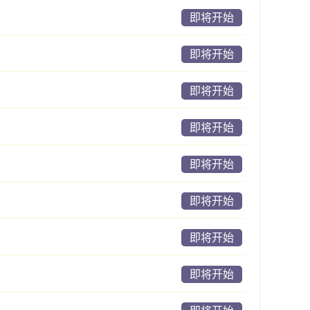
即将开始
即将开始
即将开始
即将开始
即将开始
即将开始
即将开始
即将开始