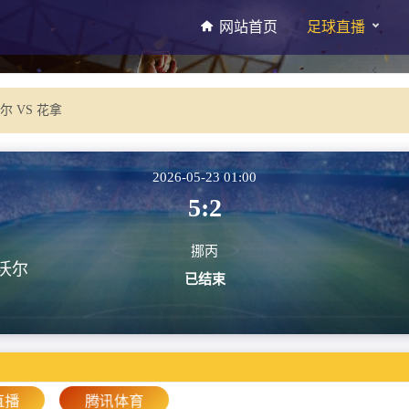
网站首页
足球直播
 VS 花拿
2026-05-23 01:00
5:2
挪丙
沃尔
已结束
直播
腾讯体育