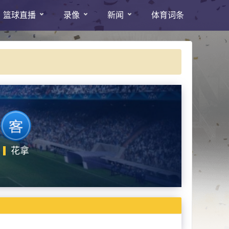
篮球直播
录像
新闻
体育词条
花拿