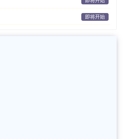
即将开始
即将开始