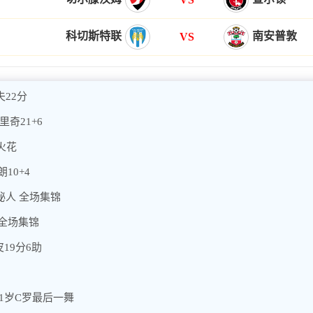
科切斯特联
南安普敦
VS
夫22分
里奇21+6
矶火花
10+4
神秘人 全场集锦
 全场集锦
19分6助
41岁C罗最后一舞