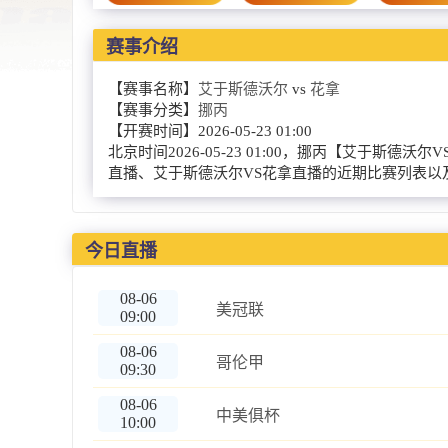
赛事介绍
【赛事名称】
艾于斯德沃尔
vs
花拿
【赛事分类】
挪丙
【开赛时间】
2026-05-23 01:00
北京时间2026-05-23 01:00，挪丙【艾
直播、艾于斯德沃尔VS花拿直播的近期比赛列表以
今日直播
08-06
美冠联
09:00
08-06
哥伦甲
09:30
08-06
中美俱杯
10:00