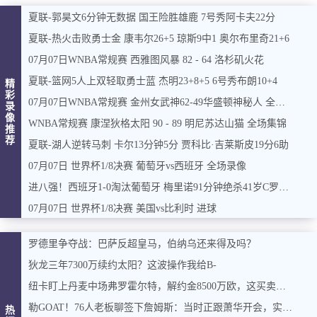
夏联-郭昊文6分钟无数据 国王险胜雄鹿 7号秀阿卡夫22分
夏联-热火击败勇士金 康韦尔26+5 琼斯9中1 奥尔布里奇21+6
07月07日WNBA常规赛 西雅图风暴 82 - 64 洛杉矶火花
夏联-篮网5人上双轻取勇士蓝 杰明23+8+5 6号秀布朗10+4
精
彩
07月07日WNBA常规赛 金州女武神62-49华盛顿神秘人 全场集锦
录
像
WNBA常规赛 康涅狄格太阳 90 - 89 明尼苏达山猫 全场集锦
推
荐
夏联-湖人逆转马刺 卡尔13分钟5分 贾科比·吉莱斯皮19分6助
07月07日 世界杯1/8决赛 葡萄牙vs西班牙 全场录像
进八强！西班牙1-0淘汰葡萄牙 梅里诺91分钟绝杀41岁C罗最后一舞
07月07日 世界杯1/8决赛 美国vs比利时 进球
罗德里争夺战：巴萨反超皇马，伯纳乌还来得及吗？
狄龙三年7300万续约太阳？这波操作我给B-
纽卡盯上丹麦中场弗罗霍尔特，解约金8500万欧，这买卖能成吗？
勒GOAT！76人老板聊签下詹姆斯：当时正跟萧华开会，实在憋不住，直接打断走人
热