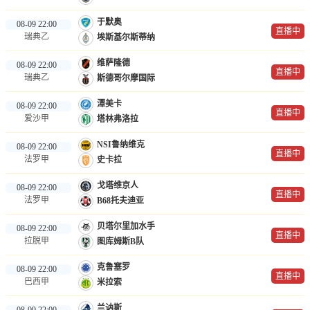
于默奥
08-09 22:00
直播中
瑞典乙
埃斯基尔斯蒂纳
维萨隆德
08-09 22:00
直播中
瑞典乙
斯德哥尔摩国际
潭美卡
08-09 22:00
直播中
爱沙甲
塔林弗洛拉
NSI鲁纳维克
08-09 22:00
直播中
法罗甲
史卡拉
戈塔维京人
08-09 22:00
直播中
法罗甲
B68托夫迪亚
贝塔尔里加水手
08-09 22:00
直播中
拉脱甲
图库姆斯B队
克鲁塞罗
08-09 22:00
直播中
巴西甲
米拉索
兰讷斯
08-09 22:00