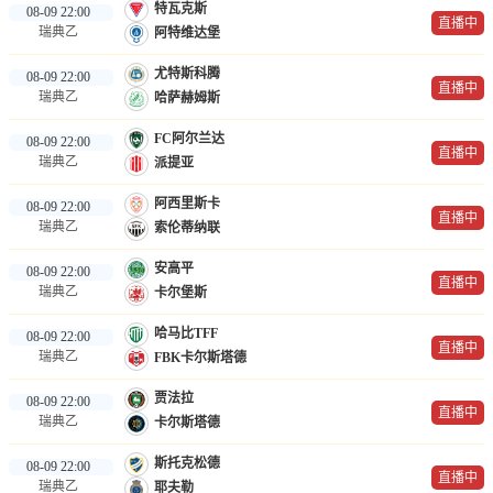
特瓦克斯
08-09 22:00
直播中
瑞典乙
阿特维达堡
尤特斯科腾
08-09 22:00
直播中
瑞典乙
哈萨赫姆斯
FC阿尔兰达
08-09 22:00
直播中
瑞典乙
派提亚
阿西里斯卡
08-09 22:00
直播中
瑞典乙
索伦蒂纳联
安高平
08-09 22:00
直播中
瑞典乙
卡尔堡斯
哈马比TFF
08-09 22:00
直播中
瑞典乙
FBK卡尔斯塔德
贾法拉
08-09 22:00
直播中
瑞典乙
卡尔斯塔德
斯托克松德
08-09 22:00
直播中
瑞典乙
耶夫勒