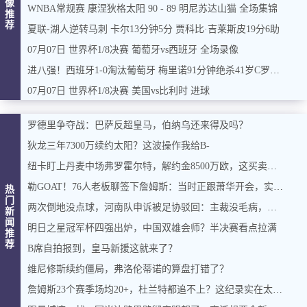
像
WNBA常规赛 康涅狄格太阳 90 - 89 明尼苏达山猫 全场集锦
推
荐
夏联-湖人逆转马刺 卡尔13分钟5分 贾科比·吉莱斯皮19分6助
07月07日 世界杯1/8决赛 葡萄牙vs西班牙 全场录像
进八强！西班牙1-0淘汰葡萄牙 梅里诺91分钟绝杀41岁C罗最后一舞
07月07日 世界杯1/8决赛 美国vs比利时 进球
罗德里争夺战：巴萨反超皇马，伯纳乌还来得及吗？
狄龙三年7300万续约太阳？这波操作我给B-
纽卡盯上丹麦中场弗罗霍尔特，解约金8500万欧，这买卖能成吗？
勒GOAT！76人老板聊签下詹姆斯：当时正跟萧华开会，实在憋不住，直接打断走人
热
门
两次倒地没点球，河南队申诉被足协驳回：主裁没毛病，英博没占便宜
新
闻
明日之星冠军杯四强出炉，中国双雄会师？半决赛看点拉满
推
荐
B席自拍报到，皇马新援这就来了？
维尼修斯续约僵局，弗洛伦蒂诺的算盘打错了？
詹姆斯23个赛季场均20+，杜兰特都追不上？这纪录实在太硬了