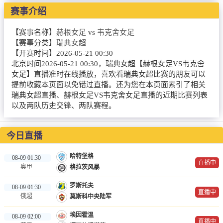
NBA
赛事介绍
CBA
【赛事名称】
赫根女足
vs
韦克舍女足
【赛事分类】
瑞典女超
录像
【开赛时间】
2026-05-21 00:30
北京时间2026-05-21 00:30，瑞典女超【赫根女足VS韦克舍
足球录像
女足】直播准时在线播放，喜欢看瑞典女超比赛的朋友可以
提前收藏本页面以免错过直播。还为您在本页面索引了相关
篮球录像
瑞典女超直播、赫根女足VS韦克舍女足直播的近期比赛列表
以及两队历史交锋、两队赛程。
新闻
足球新闻
今日直播
篮球新闻
哈特堡格
08-09 01:30
直播中
奥甲
格拉茨风暴
体育词条
罗斯托夫
08-09 01:30
直播中
俄超
莫斯科中央陆军
埃因霍温
08-09 02:00
直播中