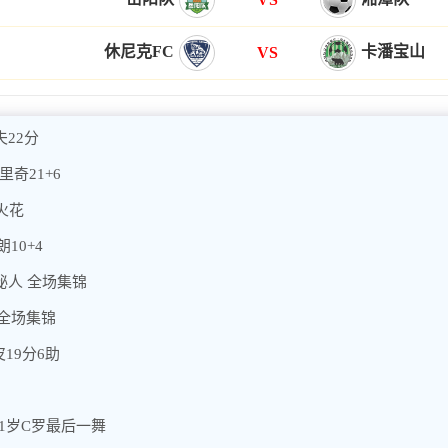
休尼克FC
卡潘宝山
VS
夫22分
里奇21+6
矶火花
10+4
神秘人 全场集锦
 全场集锦
19分6助
41岁C罗最后一舞