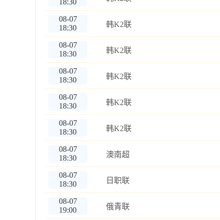
18:30
08-07
韩K2联
18:30
08-07
韩K2联
18:30
08-07
韩K2联
18:30
08-07
韩K2联
18:30
08-07
韩K2联
18:30
08-07
澳南超
18:30
08-07
日职联
18:30
08-07
俄青联
19:00