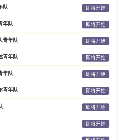
年队
即将开始
青年队
即将开始
头青年队
即将开始
达青年队
即将开始
青年队
即将开始
尔青年队
即将开始
队
即将开始
即将开始