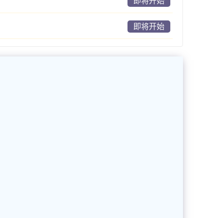
即将开始
即将开始