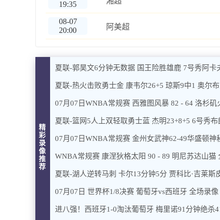
湘超
19:35
08-07
阿美超
20:00
夏联-郭昊文6分钟无数据 国王险胜雄鹿 7号秀阿卡
夏联-热火击败勇士金 康韦尔26+5 琼斯9中1 奥尔布
07月07日WNBA常规赛 西雅图风暴 82 - 64 洛杉
夏联-篮网5人上双轻取勇士蓝 杰明23+8+5 6号秀布朗
精
彩
07月07日WNBA常规赛 金州女武神62-49华盛顿
录
像
WNBA常规赛 康涅狄格太阳 90 - 89 明尼苏达山猫
推
荐
夏联-湖人逆转马刺 卡尔13分钟5分 贾科比·吉莱斯皮
07月07日 世界杯1/8决赛 葡萄牙vs西班牙 全场录像
进八强！西班牙1-0淘汰葡萄牙 梅里诺91分钟绝杀