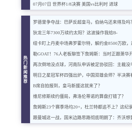
07月07日 世界杯1/8决赛 美国vs比利时 进球
罗德里争夺战：巴萨反超皇马，伯纳乌还来得及吗
狄龙三年7300万续约太阳？这波操作我给B-
纽卡盯上丹麦中场弗罗霍尔特，解约金8500万欧
勒GOAT！76人老板聊签下詹姆斯：当时正跟萧
热
门
两次倒地没点球，河南队申诉被足协驳回：主裁没
新
闻
明日之星冠军杯四强出炉，中国双雄会师？半决赛
推
荐
B席自拍报到，皇马新援这就来了？
维尼修斯续约僵局，弗洛伦蒂诺的算盘打错了？
詹姆斯23个赛季场均20+，杜兰特都追不上？这纪
跟曼城这一战，国米边路思路彻底明朗了：齐沃想