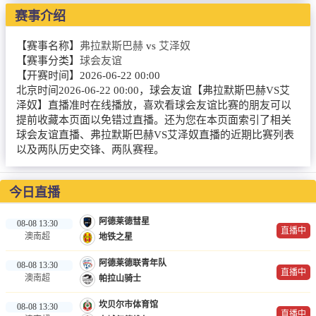
NBA
赛事介绍
CBA
【赛事名称】
弗拉默斯巴赫
vs
艾泽奴
【赛事分类】
球会友谊
录像
【开赛时间】
2026-06-22 00:00
北京时间2026-06-22 00:00，球会友谊【弗拉默斯巴赫VS艾
足球录像
泽奴】直播准时在线播放，喜欢看球会友谊比赛的朋友可以
提前收藏本页面以免错过直播。还为您在本页面索引了相关
篮球录像
球会友谊直播、弗拉默斯巴赫VS艾泽奴直播的近期比赛列表
以及两队历史交锋、两队赛程。
新闻
足球新闻
今日直播
篮球新闻
阿德莱德彗星
08-08 13:30
直播中
澳南超
地铁之星
体育词条
阿德莱德联青年队
08-08 13:30
直播中
澳南超
帕拉山骑士
坎贝尔市体育馆
08-08 13:30
直播中