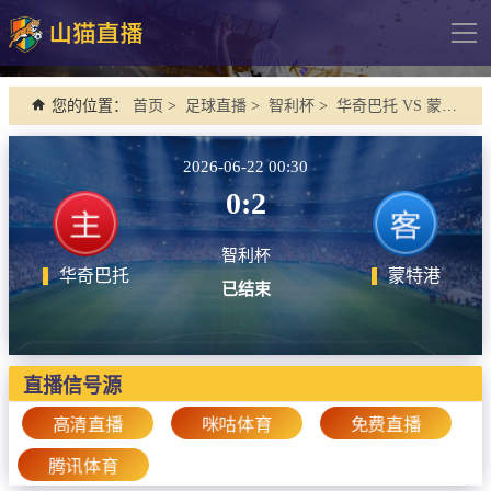
导
航
网站首页
您的位置：
首页
>
足球直播
>
智利杯
>
华奇巴托 VS 蒙特港
足球直播
2026-06-22 00:30
英超
0:2
德甲
智利杯
法甲
华奇巴托
蒙特港
已结束
西甲
意甲
欧冠杯
直播信号源
中超
高清直播
咪咕体育
免费直播
腾讯体育
篮球直播