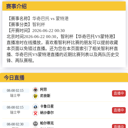
NBA
赛事介绍
CBA
【赛事名称】
华奇巴托
vs
蒙特港
【赛事分类】
智利杯
录像
【开赛时间】
2026-06-22 00:30
北京时间2026-06-22 00:30，智利杯【华奇巴托VS蒙特港】
足球录像
直播准时在线播放，喜欢看智利杯比赛的朋友可以提前收藏
本页面以免错过直播。还为您在本页面索引了相关智利杯直
篮球录像
播、华奇巴托VS蒙特港直播的近期比赛列表以及两队历史交
锋、两队赛程。
新闻
足球新闻
今日直播
篮球新闻
阿劳
08-08 02:15
直播中
瑞士甲
尼奈斯
体育词条
卡鲁日星
08-08 02:15
直播中
瑞士甲
纳沙泰尔
帕尔蒂克
08-08 02:30
直播中