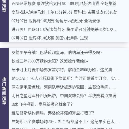
像
WNBA常规赛 康涅狄格太阳 90 - 89 明尼苏达山猫 全场集锦
推
荐
夏联-湖人逆转马刺 卡尔13分钟5分 贾科比·吉莱斯皮19分6助
07月07日 世界杯1/8决赛 葡萄牙vs西班牙 全场录像
进八强！西班牙1-0淘汰葡萄牙 梅里诺91分钟绝杀41岁C罗最后一舞
07月07日 世界杯1/8决赛 美国vs比利时 进球
罗德里争夺战：巴萨反超皇马，伯纳乌还来得及吗？
狄龙三年7300万续约太阳？这波操作我给B-
纽卡盯上丹麦中场弗罗霍尔特，解约金8500万欧，这买卖能成吗？
勒GOAT！76人老板聊签下詹姆斯：当时正跟萧华开会，实在憋不住，直接打断走人
热
门
两次倒地没点球，河南队申诉被足协驳回：主裁没毛病，英博没占便宜
新
闻
明日之星冠军杯四强出炉，中国双雄会师？半决赛看点拉满
推
荐
B席自拍报到，皇马新援这就来了？
维尼修斯续约僵局，弗洛伦蒂诺的算盘打错了？
詹姆斯23个赛季场均20+，杜兰特都追不上？这纪录实在太硬了