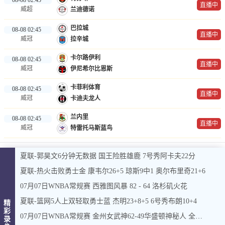
直播中
威超
兰迪德诺
巴拉城
08-08 02:45
直播中
威冠
拉辛城
卡尔路伊利
08-08 02:45
直播中
威冠
伊尼希尔比恩斯
卡菲利体育
08-08 02:45
直播中
威冠
卡迪夫龙人
兰内里
08-08 02:45
直播中
威冠
特雷托马斯蓝鸟
夏联-郭昊文6分钟无数据 国王险胜雄鹿 7号秀阿卡夫22分
夏联-热火击败勇士金 康韦尔26+5 琼斯9中1 奥尔布里奇21+6
07月07日WNBA常规赛 西雅图风暴 82 - 64 洛杉矶火花
夏联-篮网5人上双轻取勇士蓝 杰明23+8+5 6号秀布朗10+4
精
彩
07月07日WNBA常规赛 金州女武神62-49华盛顿神秘人 全场集锦
录