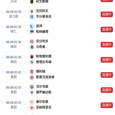
苏冠
利文斯顿
克拉科夫
08-08 02:30
直播中
波兰超
华沙普洛克
波鸿
08-08 02:30
直播中
德乙
柏林赫塔
亚分利多
08-08 02:30
直播中
威冠
马奇奥
帕地普利德
08-08 02:30
直播中
威冠
普塔达韦城
德利城
08-08 02:45
直播中
爱超
斯莱戈流浪者
戈尔韦联
08-08 02:45
直播中
爱超
德罗赫达联
谢尔伯恩
08-08 02:45
直播中
爱超
圣帕特里克