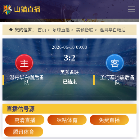
导
航
网站首页
您的位置：
首页
>
足球直播
>
美预备联
>
温哥华白帽后备队 VS 圣何塞地震后备队
足球直播
2026-06-18 09:00
英超
3:2
德甲
美预备联
法甲
温哥华白帽后备
圣何塞地震后备
已结束
队
队
西甲
意甲
欧冠杯
直播信号源
中超
高清直播
咪咕体育
免费直播
腾讯体育
篮球直播