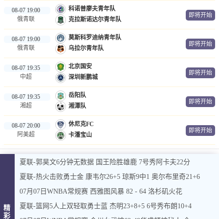
科诺普廖夫青年队
08-07 19:00
即将开始
俄青联
克拉斯诺达尔青年队
莫斯科罗迪纳青年队
08-07 19:00
即将开始
俄青联
乌拉尔青年队
北京国安
08-07 19:35
即将开始
中超
深圳新鹏城
岳阳队
08-07 19:35
即将开始
湘超
湘潭队
休尼克FC
08-07 20:00
即将开始
阿美超
卡潘宝山
夏联-郭昊文6分钟无数据 国王险胜雄鹿 7号秀阿卡夫22分
夏联-热火击败勇士金 康韦尔26+5 琼斯9中1 奥尔布里奇21+6
07月07日WNBA常规赛 西雅图风暴 82 - 64 洛杉矶火花
夏联-篮网5人上双轻取勇士蓝 杰明23+8+5 6号秀布朗10+4
精
彩