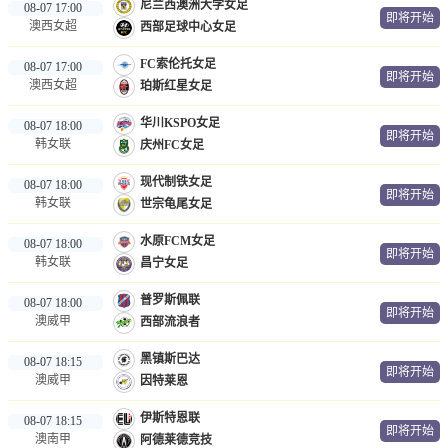
尼兰西澳洲大学女足
08-07 17:00
即将开始
澳西女超
西部足球中心女足
FC索伦托女足
08-07 17:00
即将开始
澳西女超
珀斯红星女足
华川KSPO女足
08-07 18:00
即将开始
韩女联
庆州FC女足
现代制铁女足
08-07 18:00
即将开始
韩女联
世宗龟尾女足
水原FCM女足
08-07 18:00
即将开始
韩女联
昌宁女足
普罗斯佩联
08-07 18:00
即将开始
澳威甲
西部流浪者
黑镇斯巴达
08-07 18:15
即将开始
澳威甲
因特莱恩
伊斯特恩联
08-07 18:15
即将开始
澳南甲
阿德莱德竞技