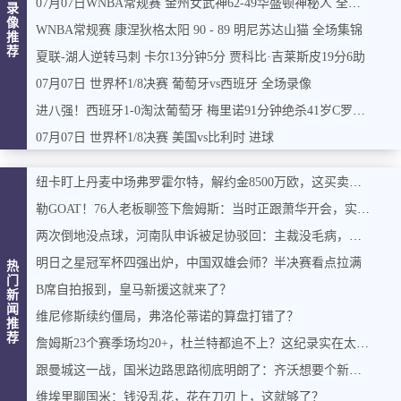
07月07日WNBA常规赛 金州女武神62-49华盛顿神秘人 全场集锦
录
像
WNBA常规赛 康涅狄格太阳 90 - 89 明尼苏达山猫 全场集锦
推
荐
夏联-湖人逆转马刺 卡尔13分钟5分 贾科比·吉莱斯皮19分6助
07月07日 世界杯1/8决赛 葡萄牙vs西班牙 全场录像
进八强！西班牙1-0淘汰葡萄牙 梅里诺91分钟绝杀41岁C罗最后一舞
07月07日 世界杯1/8决赛 美国vs比利时 进球
纽卡盯上丹麦中场弗罗霍尔特，解约金8500万欧，这买卖能成吗？
勒GOAT！76人老板聊签下詹姆斯：当时正跟萧华开会，实在憋不住，直接打断走人
两次倒地没点球，河南队申诉被足协驳回：主裁没毛病，英博没占便宜
明日之星冠军杯四强出炉，中国双雄会师？半决赛看点拉满
热
门
B席自拍报到，皇马新援这就来了？
新
闻
维尼修斯续约僵局，弗洛伦蒂诺的算盘打错了？
推
荐
詹姆斯23个赛季场均20+，杜兰特都追不上？这纪录实在太硬了
跟曼城这一战，国米边路思路彻底明朗了：齐沃想要个新飞翼，比罗梅罗更急
维埃里聊国米：钱没乱花，花在刀刃上，这就够了？