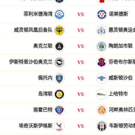
菲利米德海湾
诺美德斯
VS
威灵顿凤凰后备队
惠灵顿奥运
VS
奥克兰联
陶朗加市联
VS
伊斯特恩沙伯奥克兰
芬奇布尔斯
VS
佩托内
威斯顿沙伯
VS
岛湾联
上哈特市
VS
南霍巴特
河畔奥林匹
VS
埃奇沃斯伊格斯
韦斯顿劳动
VS