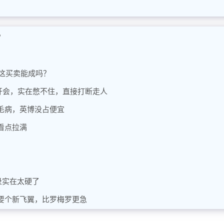
？
，这买卖能成吗？
华开会，实在憋不住，直接打断走人
毛病，英博没占便宜
看点拉满
录实在太硬了
要个新飞翼，比罗梅罗更急