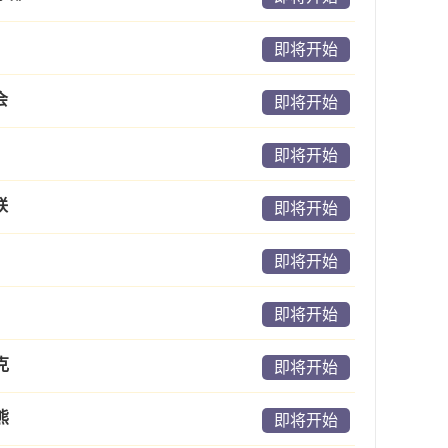
即将开始
会
即将开始
即将开始
联
即将开始
即将开始
即将开始
克
即将开始
熊
即将开始