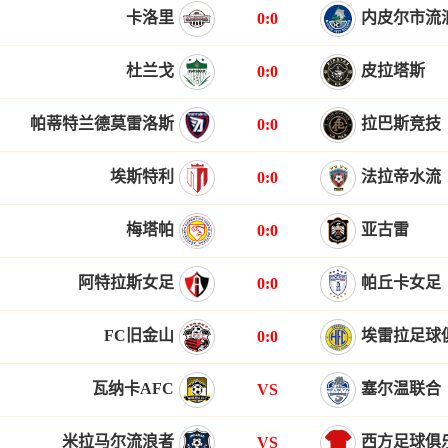
卡洛里
内皮尔市流
0:0
杜兰戈
皮拉塔斯
0:0
帕蒂特兰德莫雷洛斯
拉巴斯竞技
0:0
埃斯特利
法拉帝水流
0:0
梅塔帕
亚古雷
0:0
阿特拉斯女足
帕丘卡女足
0:0
FC旧金山
埃雷拉足球
0:0
瓦纳卡AFC
塞尔温联合
VS
米拉马尔流浪者
西方足球俱
VS