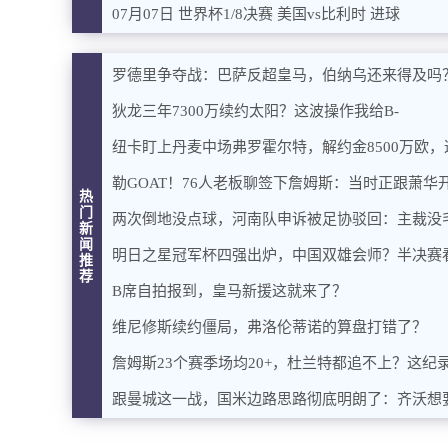
07月07日 世界杯1/8决赛 美国vs比利时 进球
罗德里争夺战：巴萨反超皇马，伯纳乌还来得及吗
狄龙三年7300万续约太阳？这波操作我给B-
纽卡盯上丹麦中场弗罗霍尔特，解约金8500万欧
勒GOAT！76人老板聊签下詹姆斯：当时正跟萧
热
门
两次倒地没点球，河南队申诉被足协驳回：主裁没
新
闻
明日之星冠军杯四强出炉，中国双雄会师？半决赛
推
荐
B席自拍报到，皇马新援这就来了？
维尼修斯续约僵局，弗洛伦蒂诺的算盘打错了？
詹姆斯23个赛季场均20+，杜兰特都追不上？这纪
跟曼城这一战，国米边路思路彻底明朗了：齐沃想