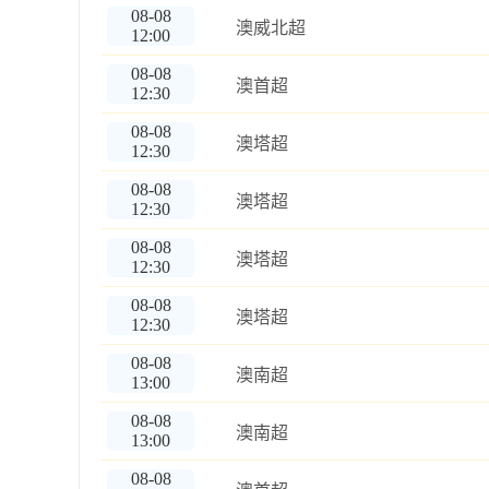
08-08
澳威北超
12:00
08-08
澳首超
12:30
08-08
澳塔超
12:30
08-08
澳塔超
12:30
08-08
澳塔超
12:30
08-08
澳塔超
12:30
08-08
澳南超
13:00
08-08
澳南超
13:00
08-08