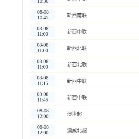
10:30
08-08
新西南联
10:45
08-08
新西中联
11:00
08-08
新西北联
11:00
08-08
新西北联
11:00
08-08
新西中联
11:15
08-08
新西中联
11:45
08-08
澳塔超
12:00
08-08
澳威北超
12:00